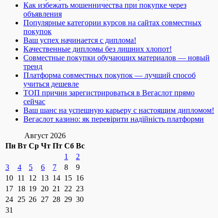
Как избежать мошенничества при покупке через
объявления
Популярные категории курсов на сайтах совместных
покупок
Ваш успех начинается с диплома!
Качественные дипломы без лишних хлопот!
Совместные покупки обучающих материалов — новый
тренд
Платформа совместных покупок — лучший способ
учиться дешевле
ТОП причин зарегистрироваться в Вегаслот прямо
сейчас
Ваш шанс на успешную карьеру с настоящим дипломом!
Вегаслот казино: як перевірити надійність платформи
Август 2026
Пн
Вт
Ср
Чт
Пт
Сб
Вс
1
2
3
4
5
6
7
8
9
10
11
12
13
14
15
16
17
18
19
20
21
22
23
24
25
26
27
28
29
30
31