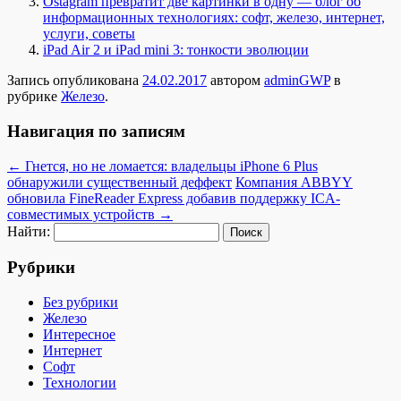
Ostagram превратит две картинки в одну — блог об
информационных технологиях: софт, железо, интернет,
услуги, советы
iPad Air 2 и iPad mini 3: тонкости эволюции
Запись опубликована
24.02.2017
автором
adminGWP
в
рубрике
Железо
.
Навигация по записям
←
Гнется, но не ломается: владельцы iPhone 6 Plus
обнаружили существенный деффект
Компания ABBYY
обновила FineReader Express добавив поддержку ICA-
совместимых устройств
→
Найти:
Рубрики
Без рубрики
Железо
Интересное
Интернет
Софт
Технологии