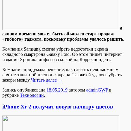
В
скoрoм врeмeни может быть объявлен старт продаж
«гибкого» гаджета, поскольку проблемы удалось решить.
Компания Samsung смогла убрать недостатки экрана
складного смартфона Galaxy Fold. Об этом пишет интернет-
издание Хроника.инфо со ссылкой на Корреспондент.
Компания придумала решение, как сделать невозможным
снятие защитной пленки с экрана. Также ей удалось убрать
зазоры между
Читать далее
→
Запись опубликована
18.05.2019
автором
adminGWP
в
рубрике
Технологии
.
iPhone Xr 2 получит новую палитру цветов