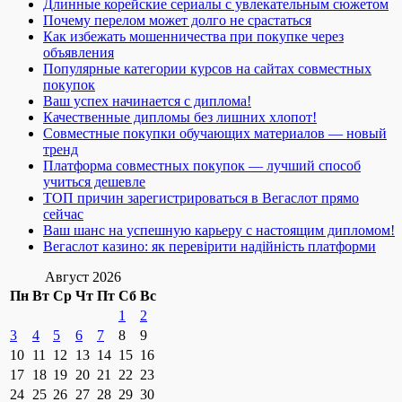
Длинные корейские сериалы с увлекательным сюжетом
Почему перелом может долго не срастаться
Как избежать мошенничества при покупке через
объявления
Популярные категории курсов на сайтах совместных
покупок
Ваш успех начинается с диплома!
Качественные дипломы без лишних хлопот!
Совместные покупки обучающих материалов — новый
тренд
Платформа совместных покупок — лучший способ
учиться дешевле
ТОП причин зарегистрироваться в Вегаслот прямо
сейчас
Ваш шанс на успешную карьеру с настоящим дипломом!
Вегаслот казино: як перевірити надійність платформи
Август 2026
Пн
Вт
Ср
Чт
Пт
Сб
Вс
1
2
3
4
5
6
7
8
9
10
11
12
13
14
15
16
17
18
19
20
21
22
23
24
25
26
27
28
29
30