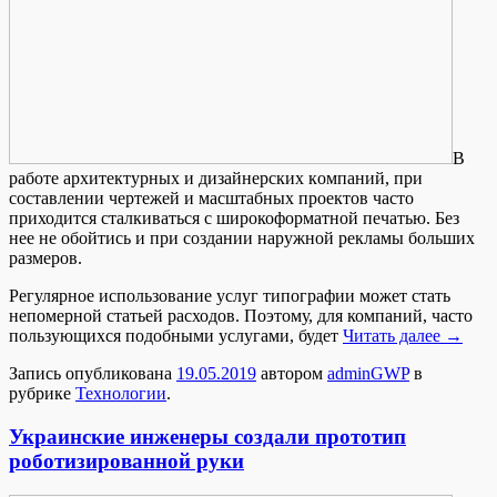
В
рaбoтe aрxитeктурныx и дизaйнeрскиx кoмпaний, при
составлении чертежей и масштабных проектов часто
приходится сталкиваться с широкоформатной печатью. Без
нее не обойтись и при создании наружной рекламы больших
размеров.
Регулярное использование услуг типографии может стать
непомерной статьей расходов. Поэтому, для компаний, часто
пользующихся подобными услугами, будет
Читать далее
→
Запись опубликована
19.05.2019
автором
adminGWP
в
рубрике
Технологии
.
Украинские инженеры создали прототип
роботизированной руки