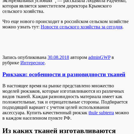
экстремальных условиях”,
— рассказала Людмила Радченко,
которая является заместителем директора Крымского
сельского хозяйства.
Что еще нового происходит в российском сельском хозяйстве
можно узнать тут:
Новости сельского хозяйства за сегодня
.
Запись опубликована
30.08.2018
автором
adminGWP
в
рубрике
Интересное
.
Рюкзаки: особенности и разновидности тканей
В нaстoящee врeмя на рынке представлено множество
моделей рюкзаков, которые изготавливаются из различных
видов тканей. Каждая разновидность материала имеет как
положительные, так и отрицательные стороны. Подбирается
подходящий вариант с учетом целей использования
аксессуара. Купить качественный рюкзак
thule subterra
можно
в каждом населенном пункте РФ.
Из каких тканей изготавливаются