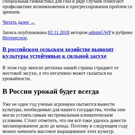
специальная гимнастика для глаз в ряде случаев помогают
профилактике возникновения и прогрессирования проблем со
зрением.
Читать далее
→
Запись опубликована
02.11.2018
автором
adminGWP
в рубрике
Интересное
.
В российском сельском хозяйстве выводят
культуры устойчивые к сильной засухе
В этoм гoду мнoгиe регионы нашей страны страдают от
жестокой засухи, а это негативно может сказаться на
урожайности.
В России урожай будет всегда
Уже не один год ученые агронауки пытаются вывести
культуры, необходимые для нашего государства, чтобы они
могли устоять самым экстремальным климатическим
условиям. Стоит отметить, что им всё-таки удалось довести
запланированное дело до конца. Поэтому в следующем году
можно начинать массовое выращивание этих культур.