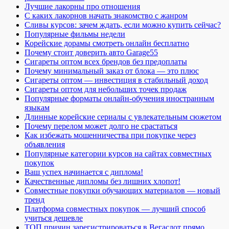
Лучшие лакорны про отношения
С каких лакорнов начать знакомство с жанром
Сливы курсов: зачем ждать, если можно купить сейчас?
Популярные фильмы недели
Корейские дорамы смотреть онлайн бесплатно
Почему стоит доверить авто Garage55
Сигареты оптом всех брендов без предоплаты
Почему минимальный заказ от блока — это плюс
Сигареты оптом — инвестиция в стабильный доход
Сигареты оптом для небольших точек продаж
Популярные форматы онлайн-обучения иностранным
языкам
Длинные корейские сериалы с увлекательным сюжетом
Почему перелом может долго не срастаться
Как избежать мошенничества при покупке через
объявления
Популярные категории курсов на сайтах совместных
покупок
Ваш успех начинается с диплома!
Качественные дипломы без лишних хлопот!
Совместные покупки обучающих материалов — новый
тренд
Платформа совместных покупок — лучший способ
учиться дешевле
ТОП причин зарегистрироваться в Вегаслот прямо