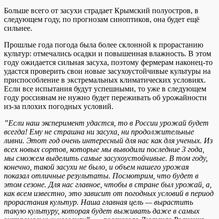
Больше всего от засухи страдает Крымский полуостров, в
следующем году, по прогнозам синоптиков, она будет ещё
сильнее.
Прошлые года погода была более склонной к прорастанию
культур: отмечались осадки и повышенная влажность. В этом
году ожидается сильная засуха, поэтому фермерам наконец-то
удастся проверить свои новые засухоустойчивые культуры на
приспособление в экстремальных климатических условиях.
Если все испытания будут успешными, то уже в следующем
году россиянам не нужно будет переживать об урожайности
из-за плохих погодных условий.
”Если наш эксперимент удастся, то в России урожай будет
всегда! Ему не страшна ни засуха, ни продолжительные
ливни. Этот год очень интересный для нас как для ученых. Из
всех новых сортов, которые мы выводили последние 3 года,
мы сможем выделить самые засухоустойчивые. В том году,
конечно, такой засухи не было, и объем нашего урожая
показал отличные результаты. Посмотрим, что будет в
этом сезоне. Для нас главное, чтобы в стране был урожай, а,
как всем известно, это зависит от погодных условий в период
прорастания культур. Наша главная цель — вырастить
такую культуру, которая будет выживать даже в самых