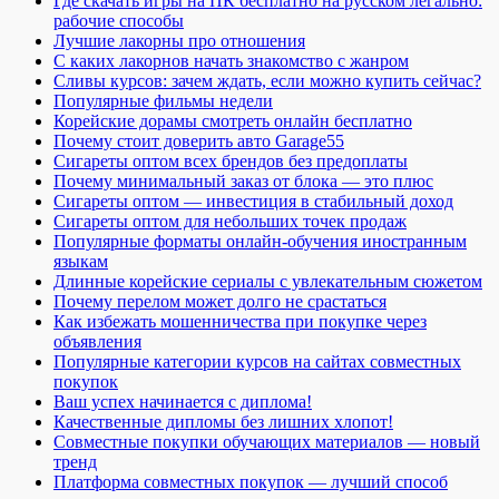
Где скачать игры на ПК бесплатно на русском легально:
рабочие способы
Лучшие лакорны про отношения
С каких лакорнов начать знакомство с жанром
Сливы курсов: зачем ждать, если можно купить сейчас?
Популярные фильмы недели
Корейские дорамы смотреть онлайн бесплатно
Почему стоит доверить авто Garage55
Сигареты оптом всех брендов без предоплаты
Почему минимальный заказ от блока — это плюс
Сигареты оптом — инвестиция в стабильный доход
Сигареты оптом для небольших точек продаж
Популярные форматы онлайн-обучения иностранным
языкам
Длинные корейские сериалы с увлекательным сюжетом
Почему перелом может долго не срастаться
Как избежать мошенничества при покупке через
объявления
Популярные категории курсов на сайтах совместных
покупок
Ваш успех начинается с диплома!
Качественные дипломы без лишних хлопот!
Совместные покупки обучающих материалов — новый
тренд
Платформа совместных покупок — лучший способ