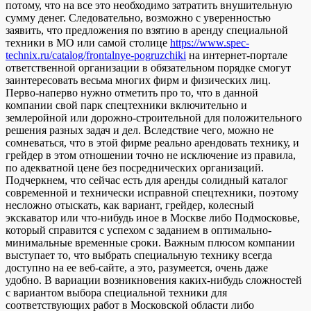
потому, что на все это необходимо затратить внушительную
сумму денег. Следовательно, возможно с уверенностью
заявить, что предложения по взятию в аренду специальной
техники в МО или самой столице
https://www.spec-
technix.ru/catalog/frontalnye-pogruzchiki
на интернет-портале
ответственной организации в обязательном порядке смогут
заинтересовать весьма многих фирм и физических лиц.
Перво-наперво нужно отметить про то, что в данной
компании свой парк спецтехники включительно и
землеройной или дорожно-строительной для положительного
решения разных задач и дел. Вследствие чего, можно не
сомневаться, что в этой фирме реально арендовать технику, и
грейдер в этом отношении точно не исключение из правила,
по адекватной цене без посреднических организаций.
Подчеркнем, что сейчас есть для аренды солидный каталог
современной и технически исправной спецтехники, поэтому
несложно отыскать, как вариант, грейдер, колесный
экскаватор или что-нибудь иное в Москве либо Подмосковье,
который справится с успехом с заданием в оптимально-
минимальные временные сроки. Важным плюсом компании
выступает то, что выбрать специальную технику всегда
доступно на ее веб-сайте, а это, разумеется, очень даже
удобно. В вариации возникновения каких-нибудь сложностей
с вариантом выбора специальной техники для
соответствующих работ в Московской области либо