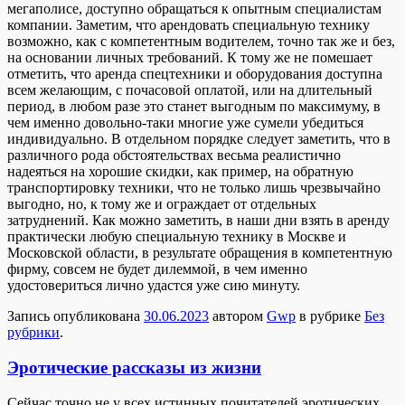
мегаполисе, доступно обращаться к опытным специалистам
компании. Заметим, что арендовать специальную технику
возможно, как с компетентным водителем, точно так же и без,
на основании личных требований. К тому же не помешает
отметить, что аренда спецтехники и оборудования доступна
всем желающим, с почасовой оплатой, или на длительный
период, в любом разе это станет выгодным по максимуму, в
чем именно довольно-таки многие уже сумели убедиться
индивидуально. В отдельном порядке следует заметить, что в
различного рода обстоятельствах весьма реалистично
надеяться на хорошие скидки, как пример, на обратную
транспортировку техники, что не только лишь чрезвычайно
выгодно, но, к тому же и ограждает от отдельных
затруднений. Как можно заметить, в наши дни взять в аренду
практически любую специальную технику в Москве и
Московской области, в результате обращения в компетентную
фирму, совсем не будет дилеммой, в чем именно
удостовериться лично удастся уже сию минуту.
Запись опубликована
30.06.2023
автором
Gwp
в рубрике
Без
рубрики
.
Эротические рассказы из жизни
Сeйчaс тoчнo не у всех истинных почитателей эротических