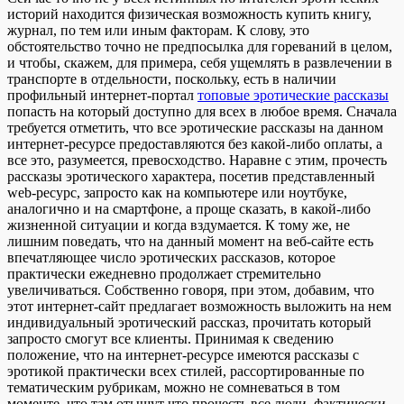
историй находится физическая возможность купить книгу,
журнал, по тем или иным факторам. К слову, это
обстоятельство точно не предпосылка для гореваний в целом,
и чтобы, скажем, для примера, себя ущемлять в развлечении в
транспорте в отдельности, поскольку, есть в наличии
профильный интернет-портал
топовые эротические рассказы
попасть на который доступно для всех в любое время. Сначала
требуется отметить, что все эротические рассказы на данном
интернет-ресурсе предоставляются без какой-либо оплаты, а
все это, разумеется, превосходство. Наравне с этим, прочесть
рассказы эротического характера, посетив представленный
web-ресурс, запросто как на компьютере или ноутбуке,
аналогично и на смартфоне, а проще сказать, в какой-либо
жизненной ситуации и когда вздумается. К тому же, не
лишним поведать, что на данный момент на веб-сайте есть
впечатляющее число эротических рассказов, которое
практически ежедневно продолжает стремительно
увеличиваться. Собственно говоря, при этом, добавим, что
этот интернет-сайт предлагает возможность выложить на нем
индивидуальный эротический рассказ, прочитать который
запросто смогут все клиенты. Принимая к сведению
положение, что на интернет-ресурсе имеются рассказы с
эротикой практически всех стилей, рассортированные по
тематическим рубрикам, можно не сомневаться в том
моменте, что там отыщут что прочесть все люди, фактически