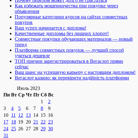
Почему перелом может долго не срастаться
Как избежать мошенничества при покупке через
объявления
Популярные категории курсов на сайтах совместных
покупок
Ваш успех начинается с диплома!
Качественные дипломы без лишних хлопот!
Совместные покупки обучающих материалов — новый
тренд
Платформа совместных покупок — лучший способ
учиться дешевле
ТОП причин зарегистрироваться в Вегаслот прямо
сейчас
Ваш шанс на успешную карьеру с настоящим дипломом!
Вегаслот казино: як перевірити надійність платформи
Июль 2023
Пн
Вт
Ср
Чт
Пт
Сб
Вс
1
2
3
4
5
6
7
8
9
10
11
12
13
14
15
16
17
18
19
20
21
22
23
24
25
26
27
28
29
30
31