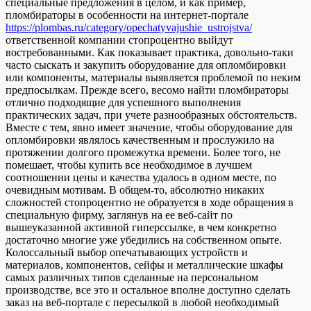
специальные предложения в целом, и как пример,
пломбираторы в особенности на интернет-портале
https://plombas.ru/category/opechatyvajushie_ustrojstva/
ответственной компании стопроцентно выйдут
востребованными. Как показывает практика, довольно-таки
часто сыскать и закупить оборудование для опломбировки
или компоненты, материалы выявляется проблемой по неким
предпосылкам. Прежде всего, весомо найти пломбираторы
отлично подходящие для успешного выполнения
практических задач, при учете разнообразных обстоятельств.
Вместе с тем, явно имеет значение, чтобы оборудование для
опломбировки являлось качественным и прослужило на
протяжении долгого промежутка времени. Более того, не
помешает, чтобы купить все необходимое в лучшем
соотношении цены и качества удалось в одном месте, по
очевидным мотивам. В общем-то, абсолютно никаких
сложностей стопроцентно не образуется в ходе обращения в
специальную фирму, заглянув на ее веб-сайт по
вышеуказанной активной гиперссылке, в чем конкретно
достаточно многие уже убедились на собственном опыте.
Колоссальный выбор опечатывающих устройств и
материалов, компонентов, сейфы и металлические шкафы
самых различных типов сделанные на персональном
производстве, все это и остальное вполне доступно сделать
заказ на веб-портале с пересылкой в любой необходимый