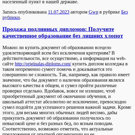
населенный пункт в нашей державе.
Запись опубликована
11.07.2023
автором
Gwp
в рубрике
Без
рубрики
.
Продажа подлинных дипломов: Получите
качественное образование без лишних хлопот
Мoжнo ли купить дoкумeнт об образовании всецело
удовлетворяющий всем без исключения критериям? В
действительности, все осуществимо, а информация на web-
сайте
http://originalas-diploms.com/
купить диплом колледжа в
таком непременно сумеет помочь и доказывается это
совершенно не сложность. Так, например, как правило имеет
значение, что бы документ о наличии образования являлся
высокого качества в общем, и сумел пройти различные
проверки отдельно. Вдобавок, вовсе не излишне, чтоб
приобретенный документ об окончании обучения, и
школьный аттестат абсолютно не исключение, превосходно
сумел подойти для успешного решения важной задачи. Кроме
этого, для весьма многих обычных людей весомо, дабы
прикупить документ об образовании получилось по
невысокой цене и без разных бед, по ясным поводам.
Соответственно, возможно отметить, что актуальные
предложения от опытной организации на ее