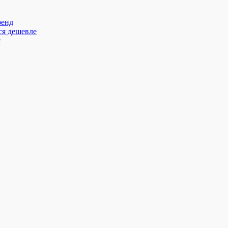
ренд
ся дешевле
с