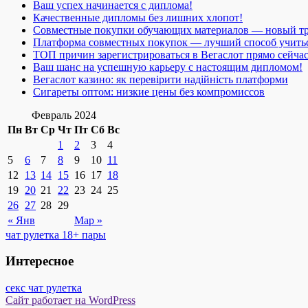
Ваш успех начинается с диплома!
Качественные дипломы без лишних хлопот!
Совместные покупки обучающих материалов — новый т
Платформа совместных покупок — лучший способ учить
ТОП причин зарегистрироваться в Вегаслот прямо сейча
Ваш шанс на успешную карьеру с настоящим дипломом!
Вегаслот казино: як перевірити надійність платформи
Сигареты оптом: низкие цены без компромиссов
Февраль 2024
Пн
Вт
Ср
Чт
Пт
Сб
Вс
1
2
3
4
5
6
7
8
9
10
11
12
13
14
15
16
17
18
19
20
21
22
23
24
25
26
27
28
29
« Янв
Мар »
чат рулетка 18+ пары
Интересное
секс чат рулетка
Сайт работает на WordPress