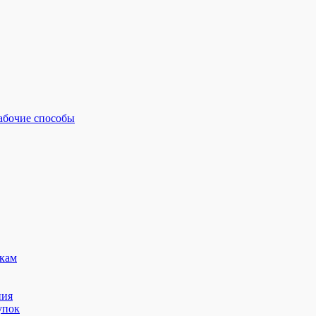
рабочие способы
кам
ния
упок