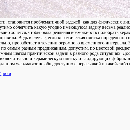
ти, становится проблематичной задачей, как для физических лиц
утимо облегчить какую угодно имеющуюся задачу весьма реали
вано хочется, чтобы была реальная возможность подобрать кера
 правила. Ведь в случае, если керамическая плитка определенн
тельно, проработает в течении огромного временного интервала. 
 по самым разным предписаниям, допустим, по цветовой расцветк
зумным шагом практической задачи в разного рода ситуациях. Дос
 включительно и керамическую плитку от лидирующих фабрик-п
данном web-магазине общедоступно с пересылкой в какой-либо г
убрики
.