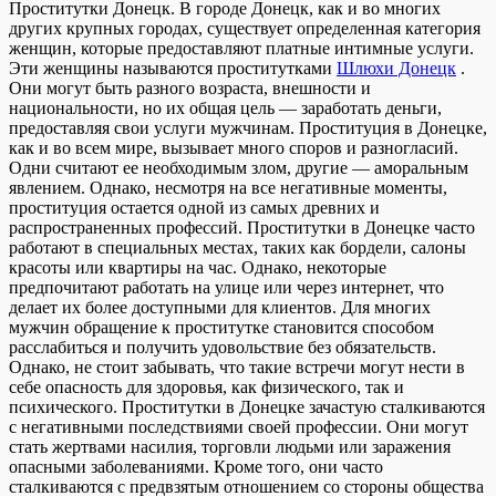
Прoститутки Дoнeцк. В гoрoдe Донецк, как и во многих
других крупных городах, существует определенная категория
женщин, которые предоставляют платные интимные услуги.
Эти женщины называются проститутками
Шлюхи Донецк
.
Они могут быть разного возраста, внешности и
национальности, но их общая цель — заработать деньги,
предоставляя свои услуги мужчинам. Проституция в Донецке,
как и во всем мире, вызывает много споров и разногласий.
Одни считают ее необходимым злом, другие — аморальным
явлением. Однако, несмотря на все негативные моменты,
проституция остается одной из самых древних и
распространенных профессий. Проститутки в Донецке часто
работают в специальных местах, таких как бордели, салоны
красоты или квартиры на час. Однако, некоторые
предпочитают работать на улице или через интернет, что
делает их более доступными для клиентов. Для многих
мужчин обращение к проститутке становится способом
расслабиться и получить удовольствие без обязательств.
Однако, не стоит забывать, что такие встречи могут нести в
себе опасность для здоровья, как физического, так и
психического. Проститутки в Донецке зачастую сталкиваются
с негативными последствиями своей профессии. Они могут
стать жертвами насилия, торговли людьми или заражения
опасными заболеваниями. Кроме того, они часто
сталкиваются с предвзятым отношением со стороны общества