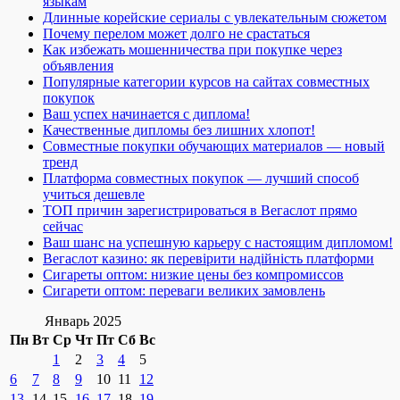
языкам
Длинные корейские сериалы с увлекательным сюжетом
Почему перелом может долго не срастаться
Как избежать мошенничества при покупке через
объявления
Популярные категории курсов на сайтах совместных
покупок
Ваш успех начинается с диплома!
Качественные дипломы без лишних хлопот!
Совместные покупки обучающих материалов — новый
тренд
Платформа совместных покупок — лучший способ
учиться дешевле
ТОП причин зарегистрироваться в Вегаслот прямо
сейчас
Ваш шанс на успешную карьеру с настоящим дипломом!
Вегаслот казино: як перевірити надійність платформи
Сигареты оптом: низкие цены без компромиссов
Сигарети оптом: переваги великих замовлень
Январь 2025
Пн
Вт
Ср
Чт
Пт
Сб
Вс
1
2
3
4
5
6
7
8
9
10
11
12
13
14
15
16
17
18
19