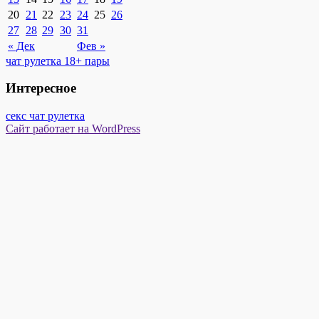
20
21
22
23
24
25
26
27
28
29
30
31
« Дек
Фев »
чат рулетка 18+ пары
Интересное
секс чат рулетка
Сайт работает на WordPress