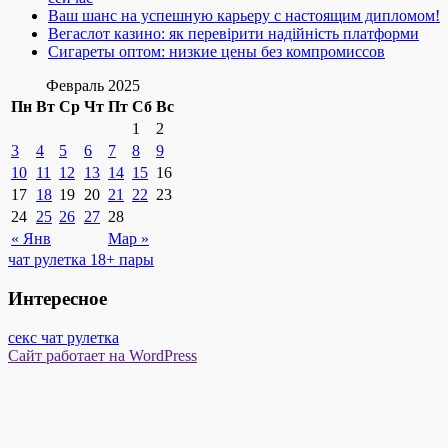
Ваш шанс на успешную карьеру с настоящим дипломом!
Вегаслот казино: як перевірити надійність платформи
Сигареты оптом: низкие цены без компромиссов
Февраль 2025
Пн
Вт
Ср
Чт
Пт
Сб
Вс
1
2
3
4
5
6
7
8
9
10
11
12
13
14
15
16
17
18
19
20
21
22
23
24
25
26
27
28
« Янв
Мар »
чат рулетка 18+ пары
Интересное
секс чат рулетка
Сайт работает на WordPress