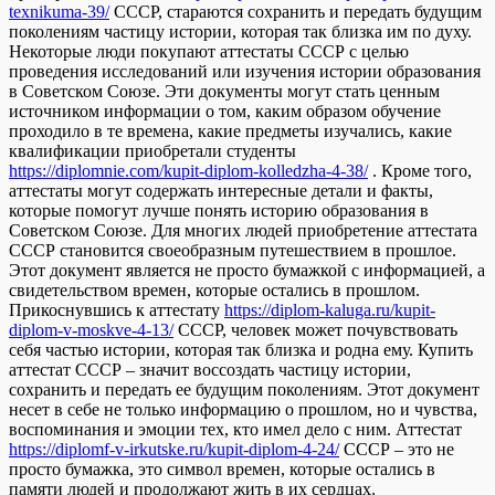
texnikuma-39/
СССР, стараются сохранить и передать будущим
поколениям частицу истории, которая так близка им по духу.
Некоторые люди покупают аттестаты СССР с целью
проведения исследований или изучения истории образования
в Советском Союзе. Эти документы могут стать ценным
источником информации о том, каким образом обучение
проходило в те времена, какие предметы изучались, какие
квалификации приобретали студенты
https://diplomnie.com/kupit-diplom-kolledzha-4-38/
. Кроме того,
аттестаты могут содержать интересные детали и факты,
которые помогут лучше понять историю образования в
Советском Союзе. Для многих людей приобретение аттестата
СССР становится своеобразным путешествием в прошлое.
Этот документ является не просто бумажкой с информацией, а
свидетельством времен, которые остались в прошлом.
Прикоснувшись к аттестату
https://diplom-kaluga.ru/kupit-
diplom-v-moskve-4-13/
СССР, человек может почувствовать
себя частью истории, которая так близка и родна ему. Купить
аттестат СССР – значит воссоздать частицу истории,
сохранить и передать ее будущим поколениям. Этот документ
несет в себе не только информацию о прошлом, но и чувства,
воспоминания и эмоции тех, кто имел дело с ним. Аттестат
https://diplomf-v-irkutske.ru/kupit-diplom-4-24/
СССР – это не
просто бумажка, это символ времен, которые остались в
памяти людей и продолжают жить в их сердцах.