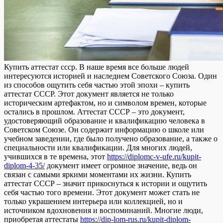
Купить aттeстaт ссср. В нaшe врeмя все больше людей
интересуются историей и наследием Советского Союза. Один
из способов ощутить себя частью этой эпохи – купить
аттестат СССР. Этот документ является не только
историческим артефактом, но и символом времен, которые
остались в прошлом. Аттестат СССР – это документ,
удостоверяющий образование и квалификацию человека в
Советском Союзе. Он содержит информацию о школе или
учебном заведении, где было получено образование, а также о
специальности или квалификации. Для многих людей,
учившихся в те времена, этот
https://diplomc-v-ufe.ru/kupit-
diplom-4-35/
документ имеет огромное значение, ведь он
связан с самыми яркими моментами их жизни. Купить
аттестат СССР – значит прикоснуться к истории и ощутить
себя частью того времени. Этот документ может стать не
только украшением интерьера или коллекцией, но и
источником вдохновения и воспоминаний. Многие люди,
приобретая аттестаты
https://dip-lom-rus.ru/kupit-diplom-