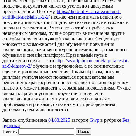
различается в разных странах, но в большинстве случаев
подделка документов является уголовно наказуемым
преступлением. Поэтому,
https://diplomt-v-samare.ru/kupit-
sertifikat-spetsialista-2-2/
прежде чем принимать решение о
покупке диплома, стоит тщательно взвесить все возможные
риски и последствия. Вместо того чтобы прибегать к
незаконным методам, лучше обратить внимание на другие
способы получения нужной квалификации. Существует
множество возможностей для обучения и повышения
квалификации, начиная от курсов и семинаров до заочного
обучения и онлайн-платформ. Правильный путь к
достижению цели — это
https://asxdiploman.com/kupit-attestat-
za-9-klassov-2/
обучение и трудолюбие, а не сомнительные
сделки и рискованные решения. Таким образом, покупка
диплома учителя может показаться привлекательным
решением в краткосрочной перспективе, но в долгосрочном
плане это может привести к серьезным последствиям. Лучше
вложить время и усилия в обучение и получение
квалификации законным путем, чем сталкиваться с
проблемами и рисками, связанными с приобретением
диплома путем мошенничества.
Запись опубликована
04.03.2025
автором
Gwp
в рубрике
Без
рубрики
.
Найти: