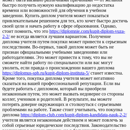
быстро получить нужную квалификацию до недостатка
времени или возможностей для обучения в учебном
заведении. Купить диплом учителя может показаться
привлекательным решением для тех, кто хочет быстро достичь
своей цели и начать работу в сфере образования. Однако,
стоит помнить, что это
https://diplomnie.com/kupit-diplom-vuza-
2-2/
не всегда является лучшим вариантом. Получение
диплома учителя путем покупки может привести к серьезным
последствиям. Во-первых, такой диплом может быть не
признан официальными учебными заведениями или
работодателями. Это может привести к тому, что вы не
сможете найти работу по специальности или вас могут
уволить, если правда о происхождении вашего диплома
https://diplomus-spb.ru/kupit-diplom-instituta-5/
станет известна.
Кроме того, покупка диплома учителя может негативно
сказаться на вашей профессиональной репутации. Если вы
будете работать с дипломом, который вы приобрели
незаконным путем, это может вызвать недоверие со стороны
коллег, учеников и родителей. В результате, вы можете
потерять доверие окружающих и столкнуться с серьезными
проблемами на работе. Также стоит учитывать, что покупка
диплома
https://diplom-club.com/kupit-diplom-kandidata-nauk-2-2/
учителя является незаконным действием и может повлечь за
собой серьезные юридические последствия. Законодательство