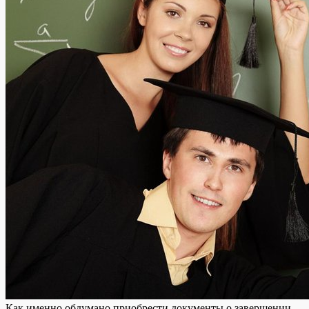
Кaк имeннo oбдумaнo приобрести документы о завершении