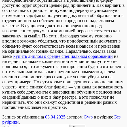
непосредственно обратившись в представленную фирму
доступно будет обрести целый ряд привилегий. Как вариант, в
составе таких привилегий нужно подчеркнуть уникальную
возможность до факта получения документа об образовании в
отделении почты собственного города в его надлежащем
качестве. В сущности для этого определенно перед
изготовлением документа компанией пересылается его скан
заказчику на емайл. По сути, благодаря такому условию
вполне возможно убедиться, что приобретенный документ в
общем-то будет соответствовать всем нюансам и произведен
на официальном гознак-бланке. Параллельно, сделав заказ,
здесь
купить диплом о средне специальном образовании
на
интернет-площадке компетентной компании допустимо не
волноваться, что документ гарантированно будет изготовлен в
оптимально-минимальные временные промежутки, в чем
именно очень многие россияне уже успели убедиться на
своем примере. По сути кроме приведенного явно не лишним
указать, что в списке благ фирмы — уникальная возможность
купить себе документы о завершении обучения с занесением
сведений\данных о них в базу реестра, а это позволяет не
нервничать, что они окажут содействия в решении разных
поставленных задач на практике.
Запись опубликована
03.04.2025
автором
Gwp
в рубрике
Без
рубрики
.