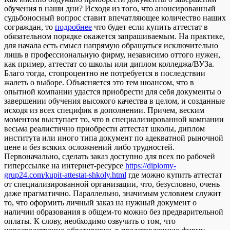
обучения в наши дни? Исходя из того, что анонсированный
судьбоносный вопрос ставит впечатляющее количество наших
сограждан, то
подробнее
что будет если купить аттестат в
обязательном порядке окажется запрашиваемым. На практике,
для начала есть смысл напрямую обращаться исключительно
лишь в профессиональную фирму, независимо оттого нужен,
как пример, аттестат со школы или диплом колледжа/ВУЗа.
Благо тогда, стопроцентно не потребуется в последствии
жалеть о выборе. Объясняется это тем нюансом, что в
опытной компании удастся приобрести для себя документы о
завершении обучения высокого качества в целом, и созданные
исходя из всех специфик в дополнении. Причем, веским
моментом выступает то, что в специализированной компании
весьма реалистично приобрести аттестат школы, диплом
института или иного типа документ по адекватной рыночной
цене и без всяких осложнений либо трудностей.
Первоначально, сделать заказ доступно для всех по рабочей
гиперссылке на интернет-ресурсе
https://diplomy-
grup24.com/kupit-attestat-shkoly.html
где можно купить аттестат
от специализированной организации, что, безусловно, очень
даже прагматично. Параллельно, значимым условием служит
то, что оформить личный заказ на нужный документ о
наличии образования в общем-то можно без предварительной
оплаты. К слову, необходимо озвучить о том, что