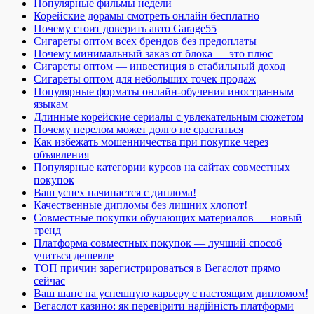
Популярные фильмы недели
Корейские дорамы смотреть онлайн бесплатно
Почему стоит доверить авто Garage55
Сигареты оптом всех брендов без предоплаты
Почему минимальный заказ от блока — это плюс
Сигареты оптом — инвестиция в стабильный доход
Сигареты оптом для небольших точек продаж
Популярные форматы онлайн-обучения иностранным
языкам
Длинные корейские сериалы с увлекательным сюжетом
Почему перелом может долго не срастаться
Как избежать мошенничества при покупке через
объявления
Популярные категории курсов на сайтах совместных
покупок
Ваш успех начинается с диплома!
Качественные дипломы без лишних хлопот!
Совместные покупки обучающих материалов — новый
тренд
Платформа совместных покупок — лучший способ
учиться дешевле
ТОП причин зарегистрироваться в Вегаслот прямо
сейчас
Ваш шанс на успешную карьеру с настоящим дипломом!
Вегаслот казино: як перевірити надійність платформи