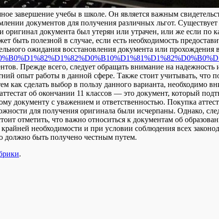
ое завершение учебы в школе. Он является важным свидетельст
млении документов для получения различных льгот. Существует в
и оригинал документа был утерян или утрачен, или же если по к
ет быть полезной в случае, если есть необходимость предостави
ельного ожидания восстановления документа или прохождения в
24.com/%D0%B0%D1%82%D1%82%D0%B10%D1%81%D1%82%D0
ентов. Прежде всего, следует обращать внимание на надежност
ий опыт работы в данной сфере. Также стоит учитывать, что по
ем как сделать выбор в пользу данного варианта, необходимо вн
ттестат об окончании 11 классов — это документ, который подтв
ому документу с уважением и ответственностью. Покупка аттест
ожности для получения оригинала были исчерпаны. Однако, след
тоит отметить, что важно относиться к документам об образова
ае крайней необходимости и при условии соблюдения всех закон
но должно быть получено честным путем.
убрики
.