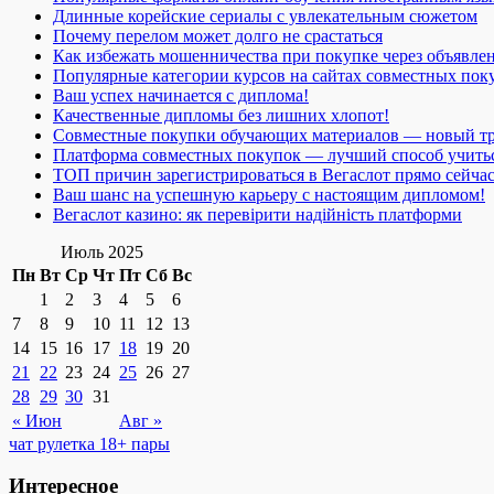
Длинные корейские сериалы с увлекательным сюжетом
Почему перелом может долго не срастаться
Как избежать мошенничества при покупке через объявле
Популярные категории курсов на сайтах совместных пок
Ваш успех начинается с диплома!
Качественные дипломы без лишних хлопот!
Совместные покупки обучающих материалов — новый т
Платформа совместных покупок — лучший способ учить
ТОП причин зарегистрироваться в Вегаслот прямо сейча
Ваш шанс на успешную карьеру с настоящим дипломом!
Вегаслот казино: як перевірити надійність платформи
Июль 2025
Пн
Вт
Ср
Чт
Пт
Сб
Вс
1
2
3
4
5
6
7
8
9
10
11
12
13
14
15
16
17
18
19
20
21
22
23
24
25
26
27
28
29
30
31
« Июн
Авг »
чат рулетка 18+ пары
Интересное