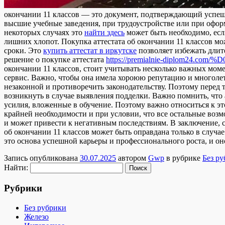
окончании 11 классов — это документ, подтверждающий успешн
высшие учебные заведения, при трудоустройстве или при офор
некоторых случаях это
найти здесь
может быть необходимо, есл
лишних хлопот. Покупка аттестата об окончании 11 классов мож
сроки. Это
купить аттестат в иркутске
позволяет избежать длит
решение о покупке аттестата
https://premialnie-diplom
окончании 11 классов, стоит учитывать несколько важных мом
сервис. Важно, чтобы она имела хороюю репутацию и многолетн
незаконной и противоречить законодательству. Поэтому перед т
возникнуть в случае выявления подделки. Важно помнить, что а
усилия, вложенные в обучение. Поэтому важно относиться к эт
крайней необходимости и при условии, что все остальные возм
и может привести к негативным последствиям. В заключение, с
об окончании 11 классов может быть оправдана только в случ
это основа успешной карьеры и профессионального роста, и о
Запись опубликована
30.07.2025
автором
Gwp
в рубрике
Без р
Найти:
Рубрики
Без рубрики
Железо