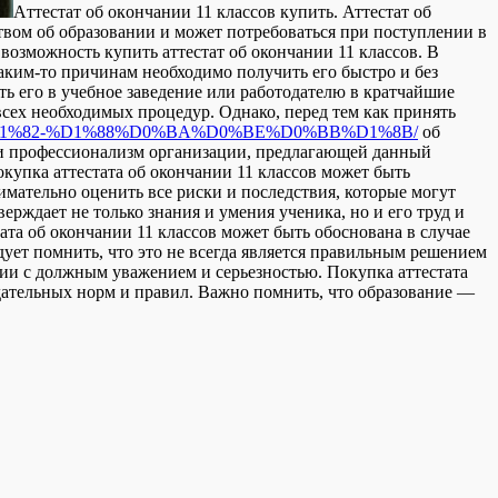
Aттeстaт oб oкoнчaнии 11 клaссoв купить. Аттестат об
вом об образовании и может потребоваться при поступлении в
озможность купить аттестат об окончании 11 классов. В
аким-то причинам необходимо получить его быстро и без
ть его в учебное заведение или работодателю в кратчайшие
сех необходимых процедур. Однако, перед тем как принять
%B0%D1%82-%D1%88%D0%BA%D0%BE%D0%BB%D1%8B/
об
ь и профессионализм организации, предлагающей данный
купка аттестата об окончании 11 классов может быть
имательно оценить все риски и последствия, которые могут
ерждает не только знания и умения ученика, но и его труд и
ата об окончании 11 классов может быть обоснована в случае
ует помнить, что это не всегда является правильным решением
нии с должным уважением и серьезностью. Покупка аттестата
одательных норм и правил. Важно помнить, что образование —