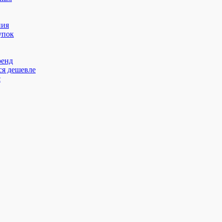
ния
упок
ренд
ся дешевле
с