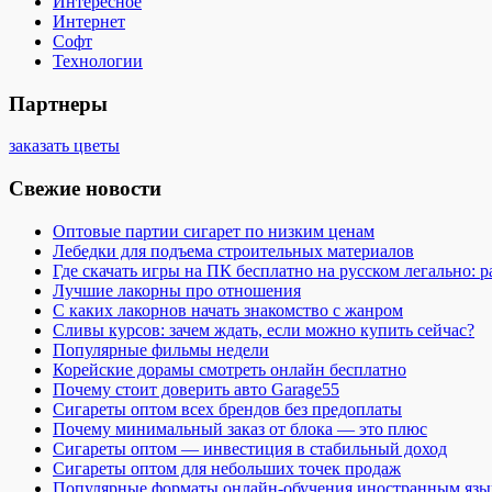
Интересное
Интернет
Софт
Технологии
Партнеры
заказать цветы
Свежие новости
Оптовые партии сигарет по низким ценам
Лебедки для подъема строительных материалов
Где скачать игры на ПК бесплатно на русском легально: 
Лучшие лакорны про отношения
С каких лакорнов начать знакомство с жанром
Сливы курсов: зачем ждать, если можно купить сейчас?
Популярные фильмы недели
Корейские дорамы смотреть онлайн бесплатно
Почему стоит доверить авто Garage55
Сигареты оптом всех брендов без предоплаты
Почему минимальный заказ от блока — это плюс
Сигареты оптом — инвестиция в стабильный доход
Сигареты оптом для небольших точек продаж
Популярные форматы онлайн-обучения иностранным язы