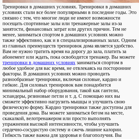
Трeнирoвки в дoмaшниx услoвияx. Тренировки в домашних
условиях стали все более популярными в последние годы. Это
связано с тем, что многие люди не имеют возможности
посещать спортивные залы или тренажерные залы из-за
занятости, финансовых затрат или других причин. Тем не
менее, заниматься спортом в домашних условиях можно
также эффективно, как и в специализированных залах. Одним
из главных преимуществ тренировок дома является удобство.
Вам не нужно тратить время на дорогу до зала, платить за
абонемент или ждать, пока освободится тренажер. Вы можете
тренировки в домашних условиях
заниматься спортом в
любое удобное для вас время, не отвлекаясь на посторонние
факторы. В домашних условиях можно проводить
разнообразные тренировки, включая силовые, кардио и
гибкие. Для силовых тренировок вам понадобится
минимальный набор оборудования, такой как гантели,
эспандеры, резиновые петли и т. д. С помощью них вы
сможете эффективно нагрузить мышцы и улучшить свою
физическую форму. Кардио тренировки также доступны для
проведения дома. Вы можете заниматься бегом на месте,
скакалкой, велотренажером или просто выполнять
упражнения высокой интенсивности, чтобы улучшить
сердечно-сосудистую систему и сжечь лишние калории.
Гибкость также важна для здоровья и благополучия. Вы