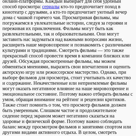
онлайн-платформы. Каждый выбирает для себя удобный
способ просмотра:
сериалы
кто-то предпочитает поход в
кинотеатр с друзьями, а кто-то предпочитает уютный вечер
дома с чашкой горячего чая. Просматривая фильмы, мы
погружаемся в увлекательные истории, следуя за героями и
переживая их приключения. Фильмы могут быть как
развлекательными, так и образовательными. Они могут
заставить нас задуматься над важными вопросами жизни,
расширить наше мировоззрение и познакомить с различными
культурами и традициями. Смотреть фильмы — это также
прекрасный способ провести время в компании близких или
друзей. Обсуждая просмотренные фильмы, мы можем
обменяться мнениями, выразить свои впечатления и оценить
актерскую игру или режиссерское мастерство. Однако, при
выборе фильмов для просмотра, стоит учитывать их качество
и содержание. Некачественные или неприемлемые фильмы
могут оказать негативное влияние на наше мировоззрение и
эмоциональное состояние. Поэтому важно отбирать фильмы с
умом, обращая внимание на рейтинг и рецензии критиков.
Также стоит помнить о том, что просмотр фильмов должен
быть умеренным. Слишком частое и продолжительное
сидение перед экраном может негативно сказаться на
здоровье и физической форме. Поэтому важно соблюдать
баланс между просмотром фильмов и занятиями спортом или
другими видами активного отдыха. В целом, смотреть