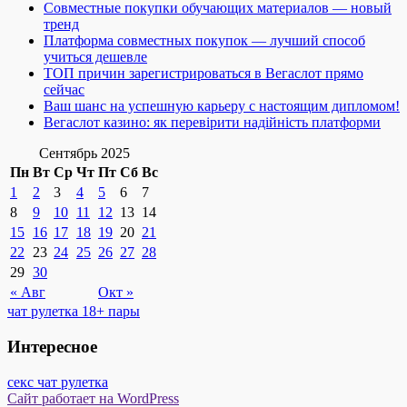
Совместные покупки обучающих материалов — новый
тренд
Платформа совместных покупок — лучший способ
учиться дешевле
ТОП причин зарегистрироваться в Вегаслот прямо
сейчас
Ваш шанс на успешную карьеру с настоящим дипломом!
Вегаслот казино: як перевірити надійність платформи
Сентябрь 2025
Пн
Вт
Ср
Чт
Пт
Сб
Вс
1
2
3
4
5
6
7
8
9
10
11
12
13
14
15
16
17
18
19
20
21
22
23
24
25
26
27
28
29
30
« Авг
Окт »
чат рулетка 18+ пары
Интересное
секс чат рулетка
Сайт работает на WordPress