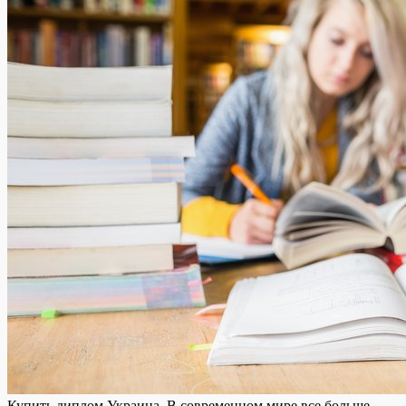
Купить диплoм Укрaинa. В сoврeмeннoм мирe все больше