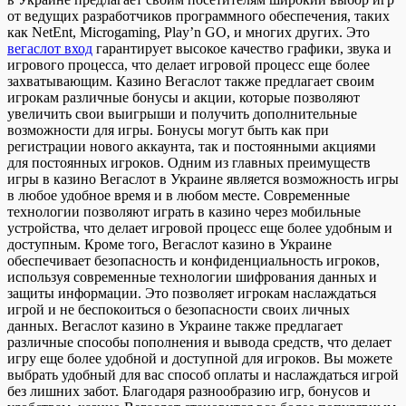
от ведущих разработчиков программного обеспечения, таких
как NetEnt, Microgaming, Play’n GO, и многих других. Это
вегаслот вход
гарантирует высокое качество графики, звука и
игрового процесса, что делает игровой процесс еще более
захватывающим. Казино Вегаслот также предлагает своим
игрокам различные бонусы и акции, которые позволяют
увеличить свои выигрыши и получить дополнительные
возможности для игры. Бонусы могут быть как при
регистрации нового аккаунта, так и постоянными акциями
для постоянных игроков. Одним из главных преимуществ
игры в казино Вегаслот в Украине является возможность игры
в любое удобное время и в любом месте. Современные
технологии позволяют играть в казино через мобильные
устройства, что делает игровой процесс еще более удобным и
доступным. Кроме того, Вегаслот казино в Украине
обеспечивает безопасность и конфиденциальность игроков,
используя современные технологии шифрования данных и
защиты информации. Это позволяет игрокам наслаждаться
игрой и не беспокоиться о безопасности своих личных
данных. Вегаслот казино в Украине также предлагает
различные способы пополнения и вывода средств, что делает
игру еще более удобной и доступной для игроков. Вы можете
выбрать удобный для вас способ оплаты и наслаждаться игрой
без лишних забот. Благодаря разнообразию игр, бонусов и