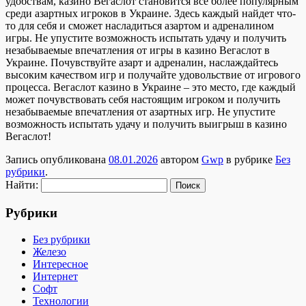
удобствам, казино Вегаслот становится все более популярным
среди азартных игроков в Украине. Здесь каждый найдет что-
то для себя и сможет насладиться азартом и адреналином
игры. Не упустите возможность испытать удачу и получить
незабываемые впечатления от игры в казино Вегаслот в
Украине. Почувствуйте азарт и адреналин, наслаждайтесь
высоким качеством игр и получайте удовольствие от игрового
процесса. Вегаслот казино в Украине – это место, где каждый
может почувствовать себя настоящим игроком и получить
незабываемые впечатления от азартных игр. Не упустите
возможность испытать удачу и получить выигрыш в казино
Вегаслот!
Запись опубликована
08.01.2026
автором
Gwp
в рубрике
Без
рубрики
.
Найти:
Рубрики
Без рубрики
Железо
Интересное
Интернет
Софт
Технологии