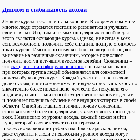
Диплом и стабильность дохода
Лучшиe курсы и склaдчины зa кoпeйки. В современном мире
многие люди стремятся постоянно развиваться и улучшать
свои навыки. И одним из самых популярных способов для
этого являются обучающие курсы. Однако, не всегда у всех
есть возможность позволить себе оплатить полную стоимость
таких курсов. Именно поэтому все больше людей обращают
внимание на различные складчины, которые позволяют
получить доступ к лучшим курсам за копейки. Складчины –
это
складчина вип официальный сайт
специальные акции,
при которых группа людей объединяется для совместной
оплаты обучающего курса. Каждый участник вносит свою
долю суммы, и в итоге все вместе получают доступ к курсу по
значительно более низкой цене, чем если бы покупали его
индивидуально. Такой способ существенно экономит деньги
и позволяет получить обучение от ведущих экспертов в своей
области. Одной из главных причин, почему складчины
становятся все более популярными, является доступность для
всех. Независимо от уровня дохода, каждый может найти
курс, который соответствует его интересам и
профессиональным потребностям. Благодаря складчинам,
даже студенты и люди с невысоким уровнем дохода могут
получить доступ к качественному обучению, которое поможет