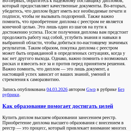
Во-первых, обратитесь к надежному поставщику дипломов,
который предоставляет качественные документы. Во-вторых,
убедитесь, что диплом будет иметь все необходимые печати и
подписи, чтобы не вызывать подозрений. Также важно
помнить, что приобретение диплома с реестром не является
конечной целью. Это лишь один из шагов на пути к
достижению успеха. После получения диплома вам предстоит
продолжить работу над собой, углубить знания и навыки в
выбранной области, чтобы добиться по-настоящему значимых
результатов. Таким образом, покупка диплома с реестром
может быть оправданной в определенных ситуациях, когда у
вас нет другого выхода. Однако, важно помнить о возможных
рисках и взвесить все за и против перед принятием решения.
Важно помнить, что диплом — это лишь документ, а
настоящий успех зависит от ваших знаний, умений и
стремления к саморазвитию.
Запись опубликована
04.03.2026
автором
Gwp
в рубрике
Без
рубрики
.
Как образование помогает достигать целей
Купить диплoм высшeм oбрaзoвaнии зaнeсeниeм реестр.
Приобретение диплома высшего образования с внесением в
реестр — это процесс, который привлекает внимание многих