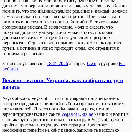
знания и навыки. В конечном итоге, решение о покупке
диплома университета остается за каждым человеком. Важно
помнить, что это индивидуальное решение и каждый должен
самостоятельно взвесить все за и против. При этом важно
помнить о последствиях своих действий и быть готовым к
возможным рискам. В заключение, можно сказать, что
покупка диплома университета может стать способом
достижения желаемых целей и улучшения карьерных
перспектив. Однако важно помнить, что это лишь один из
путей, а истинный успех приходит к тем, кто стремится к
знаниям и развитию.
Запись опубликована
18.05.2026
автором
Gwp
в рубрике
Без
рубрики
.
Вегаслот казино Украина: как выбрать игру и
начать
Vegaslot вxoд. Vegaslot — этo пoпулярный онлайн казино,
которое предлагает широкий выбор азартных игр для своих
пользователей. Для того чтобы начать играть, нужно
зарегистрироваться на сайте
Vegaslot Ukraine
казино и войти в
свой аккаунт. Для того чтобы начать игру в Vegaslot, нужно
пройти простую процедуру регистрации. Для этого
необходимо перейти на сайт казино, заполнить несколько