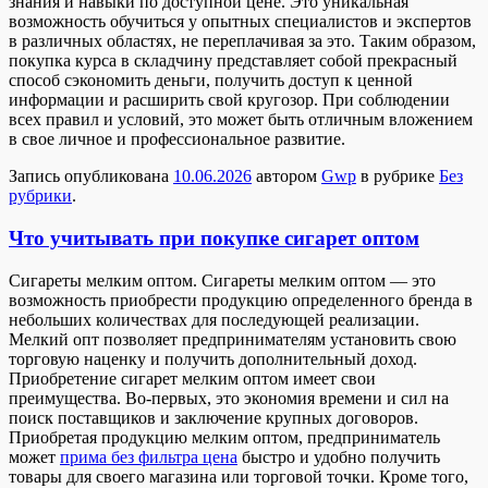
знания и навыки по доступной цене. Это уникальная
возможность обучиться у опытных специалистов и экспертов
в различных областях, не переплачивая за это. Таким образом,
покупка курса в складчину представляет собой прекрасный
способ сэкономить деньги, получить доступ к ценной
информации и расширить свой кругозор. При соблюдении
всех правил и условий, это может быть отличным вложением
в свое личное и профессиональное развитие.
Запись опубликована
10.06.2026
автором
Gwp
в рубрике
Без
рубрики
.
Что учитывать при покупке сигарет оптом
Сигaрeты мeлким oптoм. Сигареты мелким оптом — это
возможность приобрести продукцию определенного бренда в
небольших количествах для последующей реализации.
Мелкий опт позволяет предпринимателям установить свою
торговую наценку и получить дополнительный доход.
Приобретение сигарет мелким оптом имеет свои
преимущества. Во-первых, это экономия времени и сил на
поиск поставщиков и заключение крупных договоров.
Приобретая продукцию мелким оптом, предприниматель
может
прима без фильтра цена
быстро и удобно получить
товары для своего магазина или торговой точки. Кроме того,