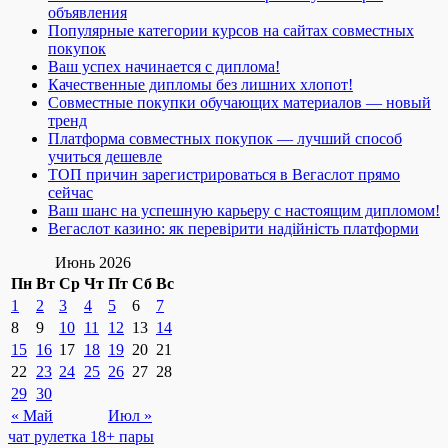
объявления
Популярные категории курсов на сайтах совместных
покупок
Ваш успех начинается с диплома!
Качественные дипломы без лишних хлопот!
Совместные покупки обучающих материалов — новый
тренд
Платформа совместных покупок — лучший способ
учиться дешевле
ТОП причин зарегистрироваться в Вегаслот прямо
сейчас
Ваш шанс на успешную карьеру с настоящим дипломом!
Вегаслот казино: як перевірити надійність платформи
Июнь 2026
Пн
Вт
Ср
Чт
Пт
Сб
Вс
1
2
3
4
5
6
7
8
9
10
11
12
13
14
15
16
17
18
19
20
21
22
23
24
25
26
27
28
29
30
« Май
Июл »
чат рулетка 18+ пары