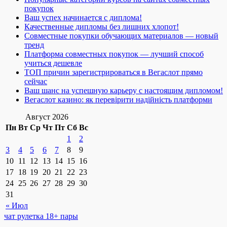
покупок
Ваш успех начинается с диплома!
Качественные дипломы без лишних хлопот!
Совместные покупки обучающих материалов — новый
тренд
Платформа совместных покупок — лучший способ
учиться дешевле
ТОП причин зарегистрироваться в Вегаслот прямо
сейчас
Ваш шанс на успешную карьеру с настоящим дипломом!
Вегаслот казино: як перевірити надійність платформи
Август 2026
Пн
Вт
Ср
Чт
Пт
Сб
Вс
1
2
3
4
5
6
7
8
9
10
11
12
13
14
15
16
17
18
19
20
21
22
23
24
25
26
27
28
29
30
31
« Июл
чат рулетка 18+ пары