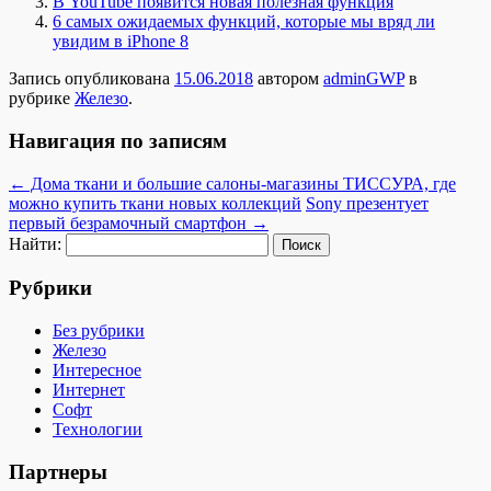
В YouTube появится новая полезная функция
6 самых ожидаемых функций, которые мы вряд ли
увидим в iPhone 8
Запись опубликована
15.06.2018
автором
adminGWP
в
рубрике
Железо
.
Навигация по записям
←
Дома ткани и большие салоны-магазины ТИССУРА, где
можно купить ткани новых коллекций
Sony презентует
первый безрамочный смартфон
→
Найти:
Рубрики
Без рубрики
Железо
Интересное
Интернет
Софт
Технологии
Партнеры