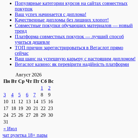
Популярные категории курсов на сайтах совместных
покупок
Ваш успех начинается с диплома!
Качественные дипломы без лишних хлопот!
Совместные покупки обучающих материалов — новый
тренд
Платформа совместных покупок — лучший способ
учиться дешевле
ТОП причин зарегистрироваться в Вегаслот прямо
сейчас
Ваш шанс на успешную карьеру с настоящим дипломом!
Вегаслот казино: як перевірити надійність платформи
Август 2026
Пн
Вт
Ср
Чт
Пт
Сб
Вс
1
2
3
4
5
6
7
8
9
10
11
12
13
14
15
16
17
18
19
20
21
22
23
24
25
26
27
28
29
30
31
« Июл
чат рулетка 18+ пары