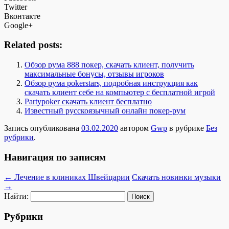
Twitter
Вконтакте
Google+
Related posts:
Обзор рума 888 покер, скачать клиент, получить
максимальные бонусы, отзывы игроков
Обзор рума pokerstars, подробная инструкция как
скачать клиент себе на компьютер с бесплатной игрой
Partypoker скачать клиент бесплатно
Известный русскоязычный онлайн покер-рум
Запись опубликована
03.02.2020
автором
Gwp
в рубрике
Без
рубрики
.
Навигация по записям
←
Лечение в клиниках Швейцарии
Скачать новинки музыки
→
Найти:
Рубрики