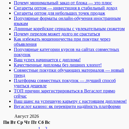
Почему минимальный заказ от блока — это плюс
Сигареты оптом — инвестиция в стабильный доход
Сигареты оптом для небольших точек продаж
Популярные форматы онлайн-обучения иностранным
языкам
Длинные корейские сериалы с увлекательным сюжетом
Почему перелом может долго не срастаться
Как избежать мошенничества при покупке через
объявления
Популярные категории курсов на сайтах совместных
покупок
Ваш успех начинается с диплома!
Качественные дипломы без лишних хлопот!
Совместные покупки обучающих материалов — новый
тренд
Платформа совместных покупок — лучший способ
учиться дешевле
ТОП причин зарегистрироваться в Вегаслот прямо
сейчас
Ваш шанс на успешную карьеру с настоящим дипломом!
Вегаслот казино: як перевірити надійність платформи
Август 2026
Пн
Вт
Ср
Чт
Пт
Сб
Вс
1
2