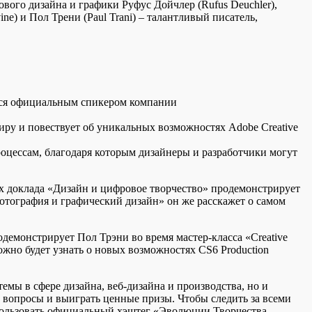
вого дизайна и графики Руфус Дойчлер (Rufus Deuchler),
) и Пол Трени (Paul Trani) – талантливый писатель,
тся официальным спикером компании
ру и повествует об уникальных возможностях Adobe Creative
роцессам, благодаря которым дизайнеры и разработчики могут
х доклада «Дизайн и цифровое творчество» продемонстрирует
отография и графический дизайн» он же расскажет о самом
одемонстрирует Пол Трэни во время мастер-класса «Creative
жно будет узнать о новых возможностях CS6 Production
мы в сфере дизайна, веб-дизайна и производства, но и
е вопросы и выиграть ценные призы. Чтобы следить за всеми
спользовать официальный хэштег «Эволюции Творчества.