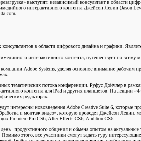
резагрузка» выступят: независимый консультант в области цифро
едийного интерактивного контента Джейсон Левин (Jason Levine
da.com.
консультантов в области цифрового дизайна и графики. Являе
медийного интерактивного контента, путешествует по всему ми
e компании Adobe Systems, уделяя основное внимание рабочим п
мах.
вных тематических потока конференции. Руфус Дойчлер в рамка
рактивного контента для iPad и других планшетов. На лекции «Ф
афических редакторах.
удут интересны нововведения Adobe Creative Suite 6, которые пр
бработка и монтаж видео», которую проведет Джейсон Левин, мо
 Premiere Pro CS6, After Effects CS6, Audition CS6.
день продуктивного общения и обмена опытом на актуальные те
. Помимо этого, все участники смогут задать гуру интересующи
прямой Twitter-трансляции во время мероприятия, необходимо и