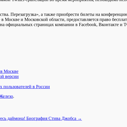
тва. Перезагрузка», а также приобрести билеты на конференци
м не в Москве и Московской области, предоставляется право бес
а официальных страницах компании в Facebook, Вконтакте и Twi
я в Москве
ой версии
х пользователей в России
Железо
.
тесь даймона! Биография Стива Джобса
→