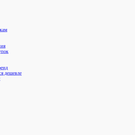
кам
ния
упок
ренд
ся дешевле
с