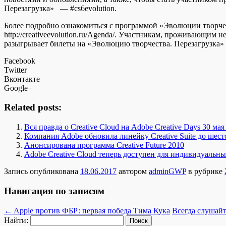
Перезагрузка» — #cs6evolution.
Более подробно ознакомиться с программой «Эволюции творчес
http://creativeevolution.ru/Agenda/. Участникам, проживающи
разыгрывает билеты на «Эволюцию творчества. Перезагрузка» н
Facebook
Twitter
Вконтакте
Google+
Related posts:
Вся правда о Creative Cloud на Adobe Creative Days 30 ма
Компания Adobe обновила линейку Creative Suite до шест
Анонсирована программа Creative Future 2010
Adobe Creative Cloud теперь доступен для индивидуальны
Запись опубликована
18.06.2017
автором
adminGWP
в рубрике
Навигация по записям
←
Apple против ФБР: первая победа Тима Кука
Всегда слушай
Найти: