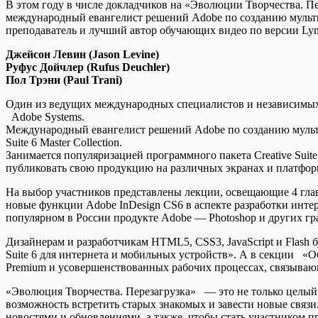
В этом году в числе докладчиков на «Эволюции Творчества. Пе
международный евангелист решений Adobe по созданию мультим
преподаватель и лучший автор обучающих видео по версии Lyn
Джейсон Левин (Jason Levine)
Руфус Дойчлер (Rufus Deuchler)
Пол Трэни (Paul Trani)
Один из ведущих международных специалистов и независимых 
Adobe Systems.
Международный евангелист решений Adobe по созданию мульти
Suite 6 Master Collection.
Занимается популяризацией программного пакета Creative Suit
публиковать свою продукцию на различных экранах и платфор
На выбор участников представлены лекции, освещающие 4 гла
новые функции Adobe InDesign CS6 в аспекте разработки инте
популярном в России продукте Adobe — Photoshop и других гр
Дизайнерам и разработчикам HTML5, CSS3, JavaScript и Flash б
Suite 6 для интернета и мобильных устройств». А в секции «О
Premium и усовершенствованных рабочих процессах, связывающих
«Эволюция Творчества. Перезагрузка» — это не только целый 
возможность встретить старых знакомых и завести новые связи
новостями и обновлениями, а также, чтобы стать участником 