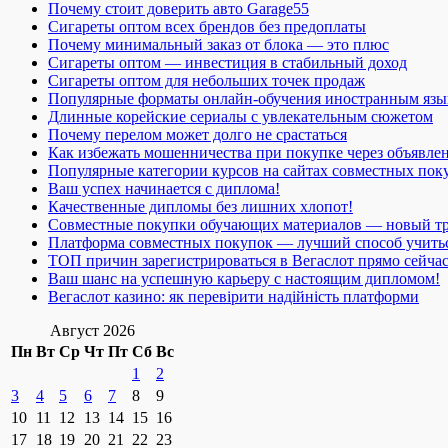
Почему стоит доверить авто Garage55
Сигареты оптом всех брендов без предоплаты
Почему минимальный заказ от блока — это плюс
Сигареты оптом — инвестиция в стабильный доход
Сигареты оптом для небольших точек продаж
Популярные форматы онлайн-обучения иностранным язы
Длинные корейские сериалы с увлекательным сюжетом
Почему перелом может долго не срастаться
Как избежать мошенничества при покупке через объявле
Популярные категории курсов на сайтах совместных пок
Ваш успех начинается с диплома!
Качественные дипломы без лишних хлопот!
Совместные покупки обучающих материалов — новый т
Платформа совместных покупок — лучший способ учить
ТОП причин зарегистрироваться в Вегаслот прямо сейча
Ваш шанс на успешную карьеру с настоящим дипломом!
Вегаслот казино: як перевірити надійність платформи
Август 2026
Пн
Вт
Ср
Чт
Пт
Сб
Вс
1
2
3
4
5
6
7
8
9
10
11
12
13
14
15
16
17
18
19
20
21
22
23