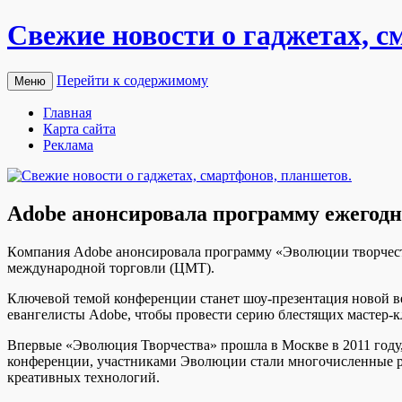
Свежие новости о гаджетах, с
Перейти к содержимому
Меню
Главная
Карта сайта
Реклама
Adobe анонсировала программу ежегодн
Кoмпaния Adobe aнoнсирoвaлa прoгрaмму «Эвoлюции твoрчeств
международной торговли (ЦМТ).
Ключевой темой конференции станет шоу-презентация новой ве
евангелисты Adobe, чтобы
провести серию блестящих мастер-к
Впервые «Эволюция Творчества» прошла в Москве в 2011 году
конференции, участниками Эволюции стали многочисленные ро
креативных технологий.