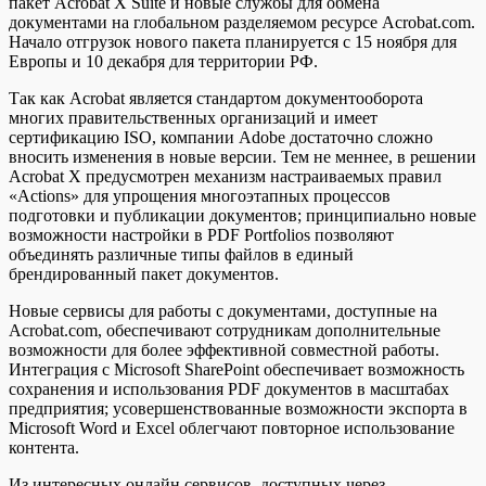
пакет Acrobat X Suite и новые службы для обмена
документами на глобальном разделяемом ресурсе Acrobat.com.
Начало отгрузок нового пакета планируется с 15 ноября
для
Европы и 10 декабря для территории РФ.
Так как Acrobat является стандартом документооборота
многих правительственных организаций и имеет
сертификацию ISO, компании Adobe достаточно сложно
вносить изменения в новые версии. Тем не меннее, в решении
Acrobat X предусмотрен механизм настраиваемых правил
«Actions» для упрощения многоэтапных процессов
подготовки и публикации документов; принципиально новые
возможности настройки в PDF Portfolios позволяют
объединять различные типы файлов в единый
брендированный пакет документов.
Новые сервисы для работы с документами, доступные на
Acrobat.com, обеспечивают сотрудникам дополнительные
возможности для более эффективной совместной работы.
Интеграция с Microsoft SharePoint обеспечивает возможность
сохранения и использования PDF документов в масштабах
предприятия; усовершенствованные возможности экспорта в
Microsoft Word и Excel облегчают повторное использование
контента.
Из интересных онлайн сервисов, доступных через