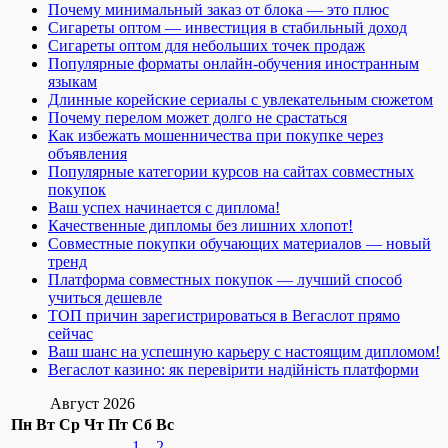
Почему минимальный заказ от блока — это плюс
Сигареты оптом — инвестиция в стабильный доход
Сигареты оптом для небольших точек продаж
Популярные форматы онлайн-обучения иностранным
языкам
Длинные корейские сериалы с увлекательным сюжетом
Почему перелом может долго не срастаться
Как избежать мошенничества при покупке через
объявления
Популярные категории курсов на сайтах совместных
покупок
Ваш успех начинается с диплома!
Качественные дипломы без лишних хлопот!
Совместные покупки обучающих материалов — новый
тренд
Платформа совместных покупок — лучший способ
учиться дешевле
ТОП причин зарегистрироваться в Вегаслот прямо
сейчас
Ваш шанс на успешную карьеру с настоящим дипломом!
Вегаслот казино: як перевірити надійність платформи
Август 2026
Пн
Вт
Ср
Чт
Пт
Сб
Вс
1
2