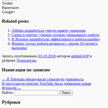
Twitter
Вконтакте
Google+
Related posts:
Alibaba разработала умную камеру хранения
Сапер и хирург: ученые создали уникального робота
В Японии разработали эффективного робота-ищейку
Японец создал робота-андроида с лицом 10-летнего
мальчика
Запись опубликована
03.10.2018
автором
adminGWP
в
рубрике
Технологии
.
Навигация по записям
←
В Telegram обнаружили серьезную уязвимость
В настольную версию YouTube была добавлена новая
функция
→
Найти:
Рубрики