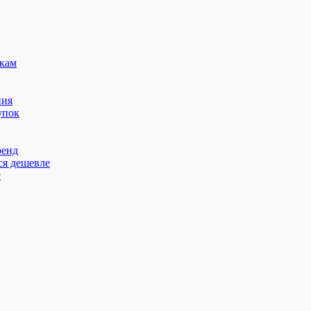
кам
ния
упок
ренд
ся дешевле
с