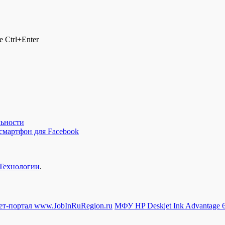
 Ctrl+Enter
льности
смартфон для Facebook
Технологии
.
ет-портал www.JobInRuRegion.ru
МФУ HP Deskjet Ink Advantage 