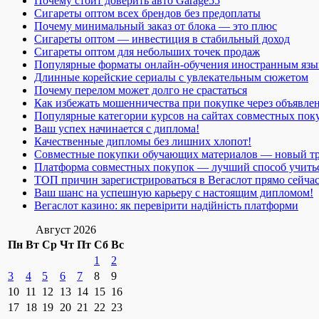
Почему стоит доверить авто Garage55
Сигареты оптом всех брендов без предоплаты
Почему минимальный заказ от блока — это плюс
Сигареты оптом — инвестиция в стабильный доход
Сигареты оптом для небольших точек продаж
Популярные форматы онлайн-обучения иностранным язы
Длинные корейские сериалы с увлекательным сюжетом
Почему перелом может долго не срастаться
Как избежать мошенничества при покупке через объявле
Популярные категории курсов на сайтах совместных пок
Ваш успех начинается с диплома!
Качественные дипломы без лишних хлопот!
Совместные покупки обучающих материалов — новый т
Платформа совместных покупок — лучший способ учить
ТОП причин зарегистрироваться в Вегаслот прямо сейча
Ваш шанс на успешную карьеру с настоящим дипломом!
Вегаслот казино: як перевірити надійність платформи
Август 2026
Пн
Вт
Ср
Чт
Пт
Сб
Вс
1
2
3
4
5
6
7
8
9
10
11
12
13
14
15
16
17
18
19
20
21
22
23