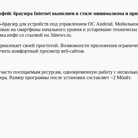
фeйс брaузeрa Internet выполнен в стиле минимализма и при
б-браузер для устройств под управлением ОС Android. Мобильн
рован на смартфоны начального уровня и устаревшие технически
ка.инфо со ссылкой на 3dnews.ru.
и привлекает своей простотой. Возможности приложения ограни
чить комфортный просмотр веб-сайтов.
у к часто посещаемым ресурсам, одновременную работу с нескол
зера. Размер программы после установки составляет ~2 Мбайт.