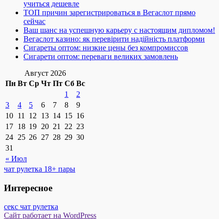
учиться дешевле
ТОП причин зарегистрироваться в Вегаслот прямо
сейчас
Ваш шанс на успешную карьеру с настоящим дипломом!
Вегаслот казино: як перевірити надійність платформи
Сигареты оптом: низкие цены без компромиссов
Сигарети оптом: переваги великих замовлень
Август 2026
Пн
Вт
Ср
Чт
Пт
Сб
Вс
1
2
3
4
5
6
7
8
9
10
11
12
13
14
15
16
17
18
19
20
21
22
23
24
25
26
27
28
29
30
31
« Июл
чат рулетка 18+ пары
Интересное
секс чат рулетка
Сайт работает на WordPress