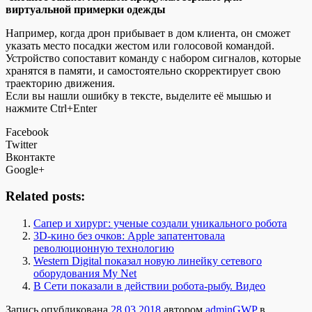
виртуальной примерки одежды
Например, когда дрон прибывает в дом клиента, он сможет
указать место посадки жестом или голосовой командой.
Устройство сопоставит команду с набором сигналов, которые
хранятся в памяти, и самостоятельно скорректирует свою
траекторию движения.
Если вы нашли ошибку в тексте, выделите её мышью и
нажмите Ctrl+Enter
Facebook
Twitter
Вконтакте
Google+
Related posts:
Сапер и хирург: ученые создали уникального робота
3D-кино без очков: Apple запатентовала
революционную технологию
Western Digital показал новую линейку сетевого
оборудования My Net
В Сети показали в действии робота-рыбу. Видео
Запись опубликована
28.03.2018
автором
adminGWP
в