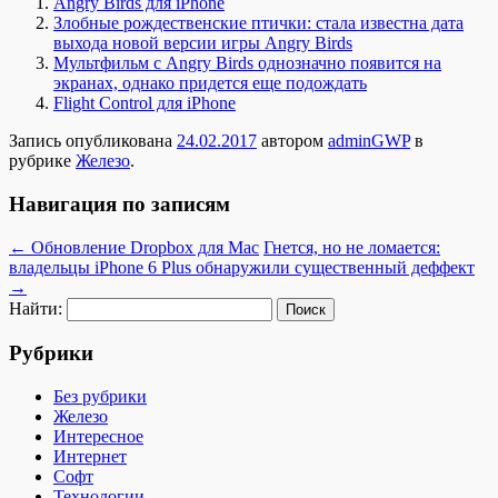
Angry Birds для iPhone
Злобные рождественские птички: стала известна дата
выхода новой версии игры Angry Birds
Мультфильм с Angry Birds однозначно появится на
экранах, однако придется еще подождать
Flight Control для iPhone
Запись опубликована
24.02.2017
автором
adminGWP
в
рубрике
Железо
.
Навигация по записям
←
Обновление Dropbox для Mac
Гнется, но не ломается:
владельцы iPhone 6 Plus обнаружили существенный деффект
→
Найти:
Рубрики
Без рубрики
Железо
Интересное
Интернет
Софт
Технологии