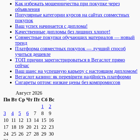
Как избежать мошенничества при покупке через
объявления
Популярные категории курсов на сайтах совместных
покупок
Ваш успех начинается с диплома!
Качественные дипломы без лишних хлопот!
Совместные покупки обучающих материалов — новый
тренд
Платформа совместных покупок — лучший способ
учиться дешевле
ТОП причин зарегистрироваться в Вегаслот прямо
сейчас
Ваш шанс на успешную карьеру с настоящим дипломом!
Вегаслот казино: як перевірити надійність платформи
Сигареты оптом: низкие цены без компромиссов
Август 2026
Пн
Вт
Ср
Чт
Пт
Сб
Вс
1
2
3
4
5
6
7
8
9
10
11
12
13
14
15
16
17
18
19
20
21
22
23
24
25
26
27
28
29
30