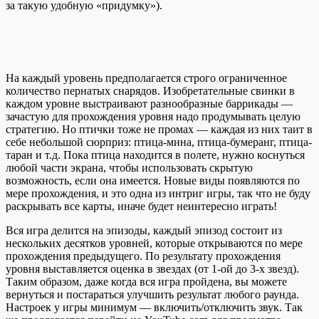
за такую удобную «придумку»).
На каждый уровень предполагается строго ограниченное
количество пернатых снарядов. Изобретательные свинки в
каждом уровне выстраивают разнообразные баррикады —
зачастую для прохождения уровня надо продумывать целую
стратегию. Но птички тоже не промах — каждая из них таит в
себе небольшой сюрприз: птица-мина, птица-бумеранг, птица-
таран и т.д. Пока птица находится в полете, нужно коснуться
любой части экрана, чтобы использовать скрытую
возможность, если она имеется. Новые виды появляются по
мере прохождения, и это одна из интриг игры, так что не буду
раскрывать все карты, иначе будет неинтересно играть!
Вся игра делится на эпизоды, каждый эпизод состоит из
нескольких десятков уровней, которые открываются по мере
прохождения предыдущего. По результату прохождения
уровня выставляется оценка в звездах (от 1-ой до 3-х звезд).
Таким образом, даже когда вся игра пройдена, вы можете
вернуться и постараться улучшить результат любого раунда.
Настроек у игры минимум — включить/отключить звук. Так