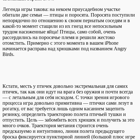
Легенда игры такова: на некоем приусадебном участке
обитали две семьи — птицы и поросята. Поросята поступили
непорядочно по отношению к своим пернатым соседям и в
какой-то момент стащили из их гнезд все непосильным
трудом насиженные яйца! Птицы, само собой, очень
рассердились на поросячье племя и решили жестоко
отомстить. Примерно с этого момента в вашем iPhone
начинается расправа над хрюшками под названием Angry
Birds.
Кстати, месть у птичек довольно экстремальная для самих
птичек, так как они идут на врага без оружия и почти всегда
— с летальным для себя исходом. С точки зрения игрового
процесса игра довольно примитивна — птички сами лезут в
рогатку, от вас требуется лишь одним касанием зацепить
резинку, определить траекторию полета птичьей тушки и
отпустить. Цель — забомбить всех хрюшек и получить за это
много очков. Траектория метания строится очень
предсказуемо и интуитивно, линия полета предыдущего
броска фиксируется пунктирной линией (большой плюс игре