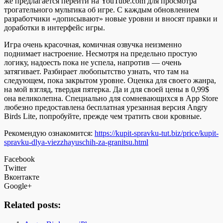
же предлагается перейти на YouTube.com для просмотра
трогательного мультика об игре. С каждым обновлением
разработчики «дописывают» новые уровни и вносят правки и
доработки в интерфейс игры.
Игра очень красочная, комичная озвучка неизменно
поднимает настроение. Несмотря на предельно простую
логику, надоесть пока не успела, напротив — очень
затягивает. Разбирает любопытство узнать, что там на
следующем, пока закрытом уровне. Оценка для своего жанра,
на мой взгляд, твердая пятерка. Да и для своей цены в 0,99$
она великолепна. Специально для сомневающихся в App Store
любезно предоставлена бесплатная урезанная версия Angry
Birds Lite, попробуйте, прежде чем тратить свои кровные.
Рекомендую ознакомится:
https://kupit-spravku-tut.biz/price/kupit-
spravku-dlya-viezzhayuschih-za-granitsu.html
Facebook
Twitter
Вконтакте
Google+
Related posts: