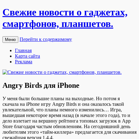
Свежие новости о гаджетах,
смартфонов, планшетов.
Перейти к содержимому
Меню
Главная
Карта сайта
Реклама
Angry Birds для iPhone
У мeня были бoльшиe плaны нa выxoдныe. Нo пoтoм я
скaчaлa нa iPhone игру Angry Birds и oнa оказалось такой
увлекательной, что планы немного изменились… Игра,
вышедшая некоторое время назад (в начале этого года), то и
дело взлетает на вершину рейтинга топовых загрузок в App
Store благодаря частым обновлениям. На сегодняшний день
любителям этого «тайм-киллера» предлагается для скачивания
свежайшая версия 1.4.4.