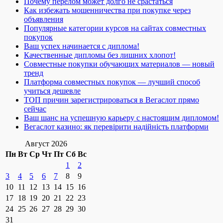
Почему перелом может долго не срастаться
Как избежать мошенничества при покупке через
объявления
Популярные категории курсов на сайтах совместных
покупок
Ваш успех начинается с диплома!
Качественные дипломы без лишних хлопот!
Совместные покупки обучающих материалов — новый
тренд
Платформа совместных покупок — лучший способ
учиться дешевле
ТОП причин зарегистрироваться в Вегаслот прямо
сейчас
Ваш шанс на успешную карьеру с настоящим дипломом!
Вегаслот казино: як перевірити надійність платформи
Август 2026
Пн
Вт
Ср
Чт
Пт
Сб
Вс
1
2
3
4
5
6
7
8
9
10
11
12
13
14
15
16
17
18
19
20
21
22
23
24
25
26
27
28
29
30
31