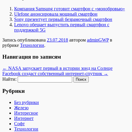
Компания Samsung готовит смартфон с «монобровью»
Ulefone анонсировала мощный смартфон
Sony презентует первый безрамочный смартфон
Lenovo обещает выпустить первый смартфон с
поддержкой 5G
Запись опубликована
23.07.2018
автором
adminGWP
в
рубрике
Технологии
.
Навигация по записям
←
NASA запускает первый в истории зонд на Солнце
Facebook создаст собственный интернет-спутник
→
Найти:
Рубрики
Без рубрики
Железо
Интересное
Интернет
Софт
Технологии