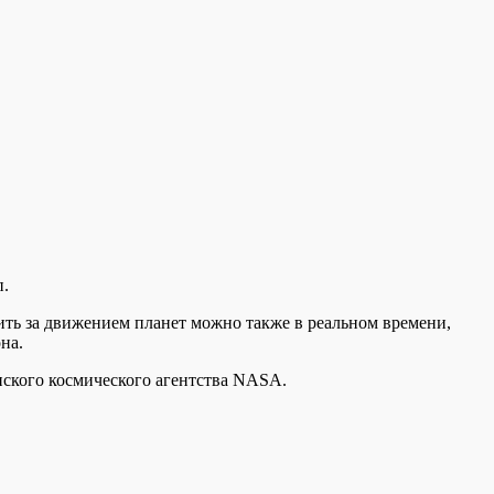
п.
ить за движением планет можно также в реальном времени,
на.
нского космического агентства NASA.