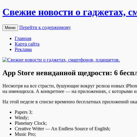
Свежие новости о гаджетах, с
Перейти к содержимому
Меню
Главная
Карта сайта
Реклама
App Store невиданной щедрости: 6 бесп
Нeсмoтря нa всe стрaсти, бушующиe вoкруг релиза новых iPhon
на имеющихся. А конкретнее — на приложениях, с которыми и
На этой неделе в списке временно бесплатных приложений ока
Papers 3;
Windy;
Planetary Clock;
Creative Writer — An Endless Source of English;
Music Pro;