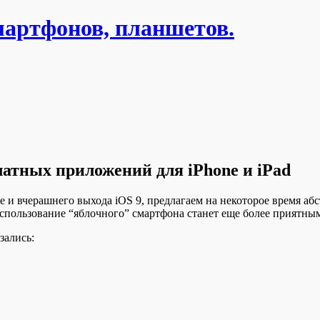
мартфонов, планшетов.
латных приложений для iPhone и iPad
e и вчерашнего выхода iOS 9, предлагаем на некоторое время аб
спользование “яблочного” смартфона станет еще более приятны
зались: