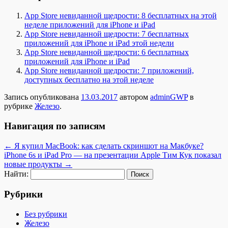
App Store невиданной щедрости: 8 бесплатных на этой
неделе приложений для iPhone и iPad
App Store невиданной щедрости: 7 бесплатных
приложений для iPhone и iPad этой недели
App Store невиданной щедрости: 6 бесплатных
приложений для iPhone и iPad
App Store невиданной щедрости: 7 приложений,
доступных бесплатно на этой неделе
Запись опубликована
13.03.2017
автором
adminGWP
в
рубрике
Железо
.
Навигация по записям
←
Я купил MacBook: как сделать скриншот на Макбуке?
iPhone 6s и iPad Pro — на презентации Apple Тим Кук показал
новые продукты
→
Найти:
Рубрики
Без рубрики
Железо