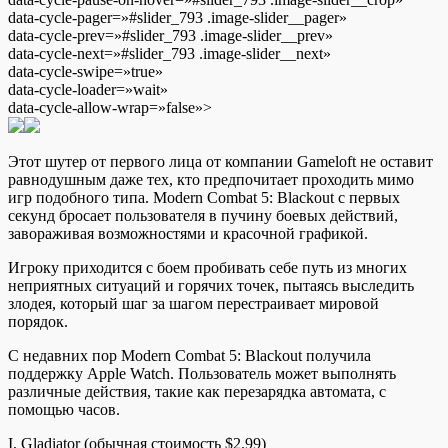
data-cycle-pager=»#slider_793 .image-slider__pager»
data-cycle-prev=»#slider_793 .image-slider__prev»
data-cycle-next=»#slider_793 .image-slider__next»
data-cycle-swipe=»true»
data-cycle-loader=»wait»
data-cycle-allow-wrap=»false»>
Этот шутер от первого лица от компании Gameloft не оставит
равнодушным даже тех, кто предпочитает проходить мимо
игр подобного типа. Modern Combat 5: Blackout с первых
секунд бросает пользователя в пучину боевых действий,
завораживая возможностями и красочной графикой.
Игроку приходится с боем пробивать себе путь из многих
неприятных ситуаций и горячих точек, пытаясь выследить
злодея, который шаг за шагом перестраивает мировой
порядок.
С недавних пор Modern Combat 5: Blackout получила
поддержку Apple Watch. Пользователь может выполнять
различные действия, такие как перезарядка автомата, с
помощью часов.
I, Gladiator (обычная стоимость $2.99)