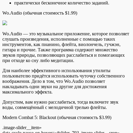
практически бесконечное количество заданий.
Wo.Audio (обычная стоимость $1.99)
Wo.Audio — это музыкальное приложение, которое позволяет
слушать произведения, исполненные с помощью таких
инструментов, как пианино, флейта, виолончель, гучжэн,
гитара и прочие. Также программа содержит множество
звуков природы, позволяющих расслабиться и помогающих
при отходе ко сну либо медитации.
Для наиболее эффективного использования утилиты
пользователю придётся использовать чуточку собственного
воображения. Дело в том, что Wo.Audio позволяет
накладывать одни звуки на другие для достижения
максимального эффекта.
Допустим, вам нужно расслабиться, тогда включите звук
воды, совмещённый с мелодичной трелью флейты.
Modern Combat 5: Blackout (обычная стоимость $3.99)
.image-slider__item»
data-cycle-pause-on-hover=»#slider_793 .image-slider__crop»