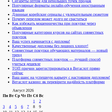
Сигареты оптом для небольших точек продаж
Популярные форматы онлайн-обучения иностранным
языкам
Длинные корейские сериалы с увлекательным сюжетом
Почему перелом может долго не срастаться
Как избежать мошенничества при покупке через
объявления
Популярные категории курсов на сайтах совместных
покупок
Ваш успех начинается с диплома!
Качественные дипломы без лишних хлопот!
Совместные покупки обучающих материалов — новый
тренд
Платформа совместных покупок — лучший способ
учиться дешевле
ТОП причин зарегистрироваться в Вегаслот прямо
сейчас
Ваш шанс на успешную карьеру с настоящим дипломом!
Вегаслот казино: як перевірити надійність платформи
Август 2026
Пн
Вт
Ср
Чт
Пт
Сб
Вс
1
2
3
4
5
6
7
8
9