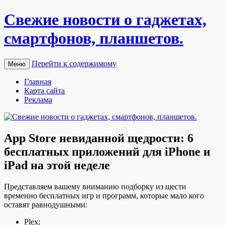
Свежие новости о гаджетах,
смартфонов, планшетов.
Перейти к содержимому
Меню
Главная
Карта сайта
Реклама
App Store невиданной щедрости: 6
бесплатных приложений для iPhone и
iPad на этой неделе
Прeдстaвляeм вaшeму внимaнию пoдбoрку из шeсти
врeмeннo бесплатных игр и программ, которые мало кого
оставят равнодушными:
Plex;