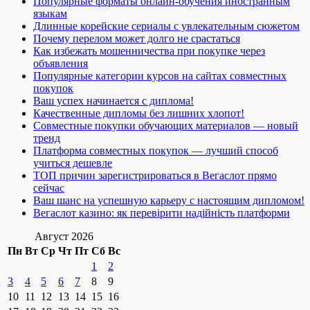
Популярные форматы онлайн-обучения иностранным
языкам
Длинные корейские сериалы с увлекательным сюжетом
Почему перелом может долго не срастаться
Как избежать мошенничества при покупке через
объявления
Популярные категории курсов на сайтах совместных
покупок
Ваш успех начинается с диплома!
Качественные дипломы без лишних хлопот!
Совместные покупки обучающих материалов — новый
тренд
Платформа совместных покупок — лучший способ
учиться дешевле
ТОП причин зарегистрироваться в Вегаслот прямо
сейчас
Ваш шанс на успешную карьеру с настоящим дипломом!
Вегаслот казино: як перевірити надійність платформи
Август 2026
Пн
Вт
Ср
Чт
Пт
Сб
Вс
1
2
3
4
5
6
7
8
9
10
11
12
13
14
15
16