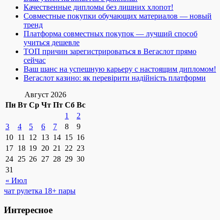
Качественные дипломы без лишних хлопот!
Совместные покупки обучающих материалов — новый
тренд
Платформа совместных покупок — лучший способ
учиться дешевле
ТОП причин зарегистрироваться в Вегаслот прямо
сейчас
Ваш шанс на успешную карьеру с настоящим дипломом!
Вегаслот казино: як перевірити надійність платформи
Август 2026
Пн
Вт
Ср
Чт
Пт
Сб
Вс
1
2
3
4
5
6
7
8
9
10
11
12
13
14
15
16
17
18
19
20
21
22
23
24
25
26
27
28
29
30
31
« Июл
чат рулетка 18+ пары
Интересное