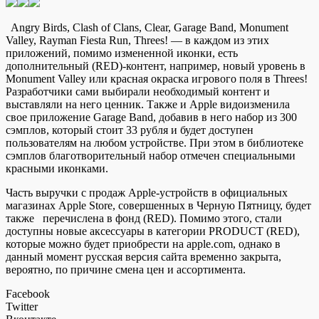
Angry Birds, Clash of Clans, Clear, Garage Band, Monument
Valley, Rayman Fiesta Run, Threes! — в каждом из этих
приложений, помимо измененной иконки, есть
дополнительный (RED)-контент, например, новый уровень в
Monument Valley или красная окраска игрового поля в Threes!
Разработчики сами выбирали необходимый контент и
выставляли на него ценник. Также и Apple видоизменила
свое приложение Garage Band, добавив в него набор из 300
сэмплов, который стоит 33 рубля и будет доступен
пользователям на любом устройстве. При этом в библиотеке
сэмплов благотворительный набор отмечен специальными
красными иконками.
Часть выручки с продаж Apple-устройств в официальных
магазинах Apple Store, совершенных в Черную Пятницу, будет
также перечислена в фонд (RED). Помимо этого, стали
доступны новые аксессуары в категории PRODUCT (RED),
которые можно будет приобрести на apple.com, однако в
данный момент русская версия сайта временно закрыта,
вероятно, по причине смена цен и ассортимента.
Facebook
Twitter