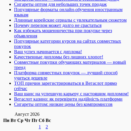
Сигареты оптом для небольших точек продаж
Популярные форматы онлайн-обучения иностранным
языкам
Длинные корейские сериалы с увлекательным сюжетом
Почему перелом может долго не срастаться
Как избежать мошенничества при покупке через
объявления
Популярные категории курсов на сайтах совместных
покупок
Ваш успех начинается с диплома!
Качественные дипломы без лишних хлопот!
Совместные покупки обучающих материалов — новый
тренд
Платформа совместных покупок — лучший способ
учиться дешевле
ТОП причин зарегистрироваться в Вегаслот прямо
сейчас
Ваш шанс на успешную карьеру с настоящим дипломом!
Вегаслот казино: як перевірити надійність платформи
Сигареты оптом: низкие цены без компромиссов
Август 2026
Пн
Вт
Ср
Чт
Пт
Сб
Вс
1
2