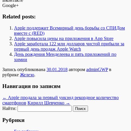
Вконтакте
Google+
Related posts:
Apple поддержит Всемирный день борьбы со СПИДом
вместе с (RED)
Apple повысила цены на приложения в App Store
Apple заработала 122 млн долларов чистой прибыли за
первый день продаж Apple Watch
День рождения Менделеева и пять приложений по
химии
Запись опубликована
30.01.2018
автором
adminGWP
в
рубрике
Железо
.
Навигация по записям
←
Apple продала за первый уикэнд рекордное количество
смартфонов
Кирилл Шевченко
→
Найти:
Рубрики