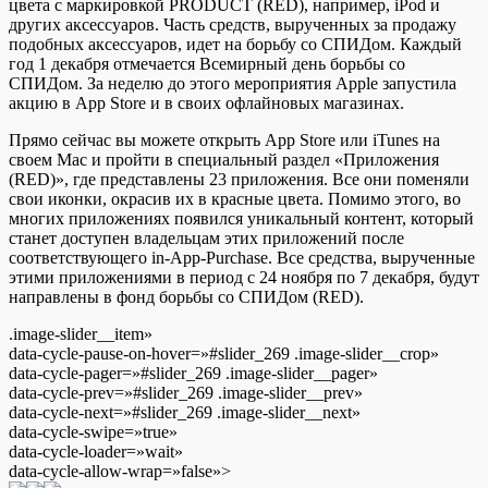
цвета с маркировкой PRODUCT (RED), например, iPod и
других
аксессуаров. Часть средств, вырученных за продажу
подобных аксессуаров, идет на борьбу со СПИДом. Каждый
год 1 декабря отмечается Всемирный день борьбы со
СПИДом. За неделю до этого мероприятия Apple запустила
акцию в App Store и в своих офлайновых магазинах.
Прямо сейчас вы можете открыть App Store или iTunes на
своем Mac и пройти в специальный раздел «Приложения
(RED)», где представлены 23 приложения. Все они поменяли
свои иконки, окрасив их в красные цвета. Помимо этого, во
многих приложениях появился уникальный контент, который
станет доступен владельцам этих приложений после
соответствующего in-App-Purchase. Все средства, вырученные
этими приложениями в период с 24 ноября по 7 декабря, будут
направлены в фонд борьбы со СПИДом (RED).
.image-slider__item»
data-cycle-pause-on-hover=»#slider_269 .image-slider__crop»
data-cycle-pager=»#slider_269 .image-slider__pager»
data-cycle-prev=»#slider_269 .image-slider__prev»
data-cycle-next=»#slider_269 .image-slider__next»
data-cycle-swipe=»true»
data-cycle-loader=»wait»
data-cycle-allow-wrap=»false»>