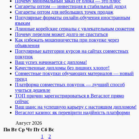
Почему минимальный заказ от блока — это плюс
Сигареты оптом — инвестиция в стабильный доход
Сигареты оптом для небольших точек продаж
Популярные форматы онлайн-обучения иностранным
языкам
Длинные корейские сериалы с увлекательным сюжетом
Почему перелом может долго не срастаться
Как избежать мошенничества при покупке через
объявления
Популярные категории курсов на сайтах совместных
покупок
Ваш успех начинается с диплома!
Качественные дипломы без лишних хлопот!
Совместные покупки обучающих материалов — новый
тренд
Платформа совместных покупок — лучший способ
учиться дешевле
ТОП причин зарегистрироваться в Вегаслот прямо
сейчас
Ваш шанс на успешную карьеру с настоящим дипломом!
Вегаслот казино: як перевірити надійність платформи
Август 2026
Пн
Вт
Ср
Чт
Пт
Сб
Вс
1
2