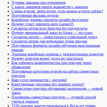
Лучшие лакорны про отношения
С каких лакорнов начать знакомство с жанром
Сливы курсов: зачем ждать, если можно купить сейчас?
Популярные фильмы недели
Корейские дорамы смотреть онлайн бесплатно
Почему стоит доверить авто Garage55
Сигареты оптом всех брендов без предоплаты
Почему минимальный заказ от блока — это плюс
Сигареты оптом — инвестиция в стабильный доход
Сигареты оптом для небольших точек продаж
Популярные форматы онлайн-обучения иностранным
языкам
Длинные корейские сериалы с увлекательным сюжетом
Почему перелом может долго не срастаться
Как избежать мошенничества при покупке через
объявления
Популярные категории курсов на сайтах совместных
покупок
Ваш успех начинается с диплома!
Качественные дипломы без лишних хлопот!
Совместные покупки обучающих материалов — новый
тренд
Платформа совместных покупок — лучший способ
учиться дешевле
ТОП причин зарегистрироваться в Вегаслот прямо