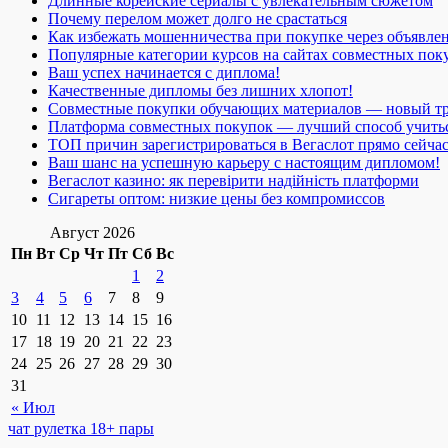
Длинные корейские сериалы с увлекательным сюжетом
Почему перелом может долго не срастаться
Как избежать мошенничества при покупке через объявле
Популярные категории курсов на сайтах совместных пок
Ваш успех начинается с диплома!
Качественные дипломы без лишних хлопот!
Совместные покупки обучающих материалов — новый т
Платформа совместных покупок — лучший способ учить
ТОП причин зарегистрироваться в Вегаслот прямо сейча
Ваш шанс на успешную карьеру с настоящим дипломом!
Вегаслот казино: як перевірити надійність платформи
Сигареты оптом: низкие цены без компромиссов
Август 2026
Пн
Вт
Ср
Чт
Пт
Сб
Вс
1
2
3
4
5
6
7
8
9
10
11
12
13
14
15
16
17
18
19
20
21
22
23
24
25
26
27
28
29
30
31
« Июл
чат рулетка 18+ пары