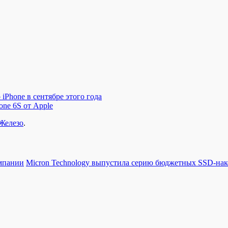
iPhone в сентябре этого года
one 6S от Apple
Железо
.
мпании
Micron Technology выпустила серию бюджетных SSD-нак