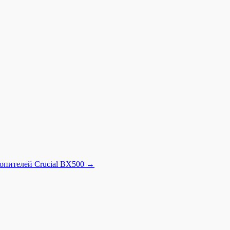
опителей Crucial BX500
→