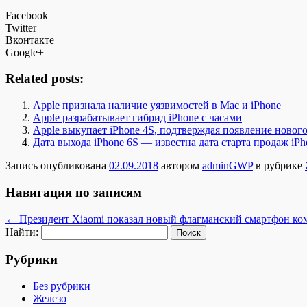
Facebook
Twitter
Вконтакте
Google+
Related posts:
Apple признала наличие уязвимостей в Mac и iPhone
Apple разрабатывает гибрид iPhone с часами
Apple выкупает iPhone 4S, подтверждая появление нового 
Дата выхода iPhone 6S — известна дата старта продаж iPh
Запись опубликована
02.09.2018
автором
adminGWP
в рубрике
Навигация по записям
←
Президент Xiaomi показал новый флагманский смартфон ко
Найти:
Рубрики
Без рубрики
Железо