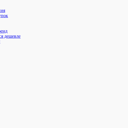
ния
упок
ренд
ся дешевле
с