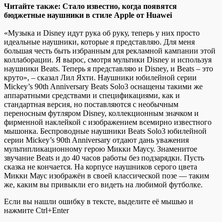
Читайте также: Стало известно, когда появятся
бюджетные наушники в стиле
Apple от Huawei
«Музыка и Disney идут рука об руку, теперь у них просто
идеальные наушники, которые я представляю. Для меня
большая честь быть избранным для рекламной кампании этой
коллаборации. Я вырос, смотря мультики Disney и используя
наушники Beats. Теперь я представляю и Disney, и Beats – это
круто», – сказал Лил Яхти. Наушники юбилейной серии
Mickey’s 90th Anniversary Beats Solo3 оснащены такими же
аппаратными средствами и спецификациями, как и
стандартная версия, но поставляются с необычным
переносным футляром Disney, коллекционным значком и
фирменной наклейкой с изображением всемирно известного
мышонка. Беспроводные наушники Beats Solo3 юбилейной
серии Mickey’s 90th Anniversary отдают дань уважения
мультипликационному герою Микки Маусу. Знаменитое
звучание Beats и до 40 часов работы без подзарядки. Пусть
сказка не кончается. На корпусе наушников серого цвета
Микки Маус изображён в своей классической позе — таким
же, каким вы привыкли его видеть на любимой футболке.
Если вы нашли ошибку в тексте, выделите её мышью и
нажмите Ctrl+Enter