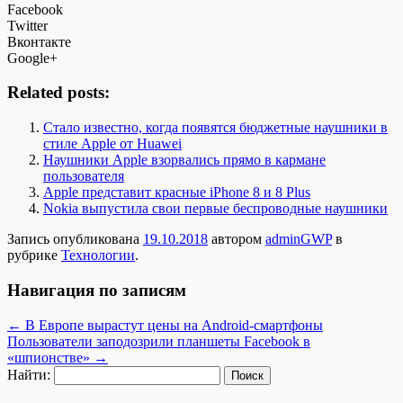
Facebook
Twitter
Вконтакте
Google+
Related posts:
Стало известно, когда появятся бюджетные наушники в
стиле Apple от Huawei
Наушники Apple взорвались прямо в кармане
пользователя
Apple представит красные iPhone 8 и 8 Plus
Nokia выпустила свои первые беспроводные наушники
Запись опубликована
19.10.2018
автором
adminGWP
в
рубрике
Технологии
.
Навигация по записям
←
В Европе вырастут цены на Android-смартфоны
Пользователи заподозрили планшеты Facebook в
«шпионстве»
→
Найти: