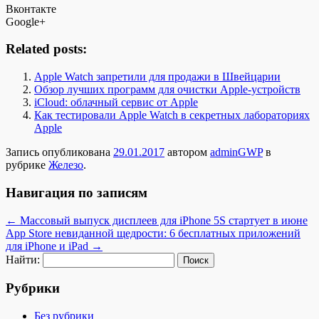
Вконтакте
Google+
Related posts:
Apple Watch запретили для продажи в Швейцарии
Обзор лучших программ для очистки Apple-устройств
iCloud: облачный сервис от Apple
Как тестировали Apple Watch в секретных лабораториях
Apple
Запись опубликована
29.01.2017
автором
adminGWP
в
рубрике
Железо
.
Навигация по записям
←
Массовый выпуск дисплеев для iPhone 5S стартует в июне
App Store невиданной щедрости: 6 бесплатных приложений
для iPhone и iPad
→
Найти:
Рубрики
Без рубрики