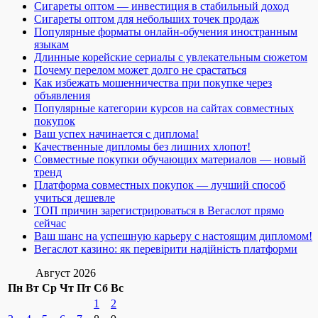
Сигареты оптом — инвестиция в стабильный доход
Сигареты оптом для небольших точек продаж
Популярные форматы онлайн-обучения иностранным
языкам
Длинные корейские сериалы с увлекательным сюжетом
Почему перелом может долго не срастаться
Как избежать мошенничества при покупке через
объявления
Популярные категории курсов на сайтах совместных
покупок
Ваш успех начинается с диплома!
Качественные дипломы без лишних хлопот!
Совместные покупки обучающих материалов — новый
тренд
Платформа совместных покупок — лучший способ
учиться дешевле
ТОП причин зарегистрироваться в Вегаслот прямо
сейчас
Ваш шанс на успешную карьеру с настоящим дипломом!
Вегаслот казино: як перевірити надійність платформи
Август 2026
Пн
Вт
Ср
Чт
Пт
Сб
Вс
1
2