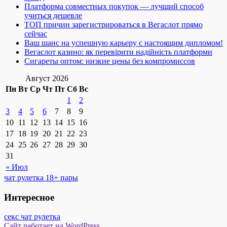
Платформа совместных покупок — лучший способ
учиться дешевле
ТОП причин зарегистрироваться в Вегаслот прямо
сейчас
Ваш шанс на успешную карьеру с настоящим дипломом!
Вегаслот казино: як перевірити надійність платформи
Сигареты оптом: низкие цены без компромиссов
Август 2026
Пн
Вт
Ср
Чт
Пт
Сб
Вс
1
2
3
4
5
6
7
8
9
10
11
12
13
14
15
16
17
18
19
20
21
22
23
24
25
26
27
28
29
30
31
« Июл
чат рулетка 18+ пары
Интересное
секс чат рулетка
Сайт работает на WordPress