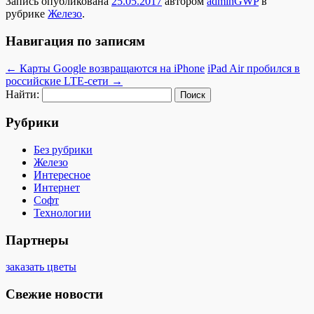
Запись опубликована
25.05.2017
автором
adminGWP
в
рубрике
Железо
.
Навигация по записям
←
Карты Google возвращаются на iPhone
iPad Air пробился в
российские LTE-сети
→
Найти:
Рубрики
Без рубрики
Железо
Интересное
Интернет
Софт
Технологии
Партнеры
заказать цветы
Свежие новости