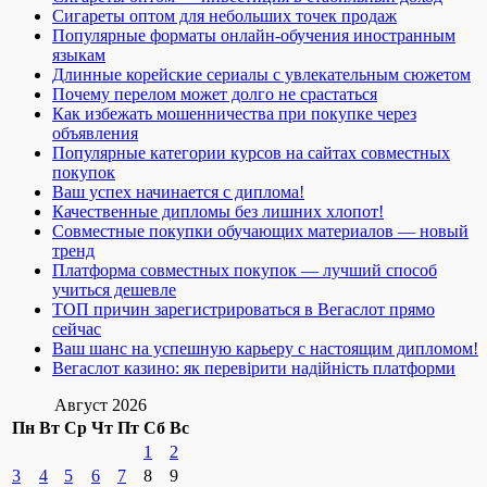
Сигареты оптом для небольших точек продаж
Популярные форматы онлайн-обучения иностранным
языкам
Длинные корейские сериалы с увлекательным сюжетом
Почему перелом может долго не срастаться
Как избежать мошенничества при покупке через
объявления
Популярные категории курсов на сайтах совместных
покупок
Ваш успех начинается с диплома!
Качественные дипломы без лишних хлопот!
Совместные покупки обучающих материалов — новый
тренд
Платформа совместных покупок — лучший способ
учиться дешевле
ТОП причин зарегистрироваться в Вегаслот прямо
сейчас
Ваш шанс на успешную карьеру с настоящим дипломом!
Вегаслот казино: як перевірити надійність платформи
Август 2026
Пн
Вт
Ср
Чт
Пт
Сб
Вс
1
2
3
4
5
6
7
8
9