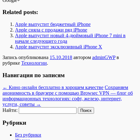
Google+
Related posts:
Apple выпустит бюджетный iPhone
Apple сняла с продажи ряд iPhone
Apple выпустит новый 4-дюймовый iPhone 7 mini в
начале следующего года
Apple выпустит эксклюзивный iPhone X
Запись опубликована
15.10.2018
автором
adminGWP
в
рубрике
Технологии
.
Навигация по записям
←
Кино онлайн бесплатно в хорошем качестве
Сохраняем
анонимность в браузере с помощью Browsec VPN — блог об
информационных технологиях: софт, железо, интернет,
услуги, советы
→
Найти:
Рубрики
Без рубрики