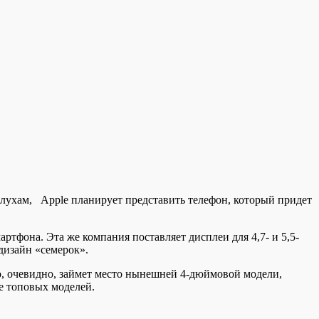
лухам, Apple планирует представить телефон, который придет
ртфона. Эта же компания поставляет дисплеи для 4,7
- и 5,5-
дизайн «семерок».
о, очевидно, займет место нынешней 4-дюймовой модели,
е топовых моделей.