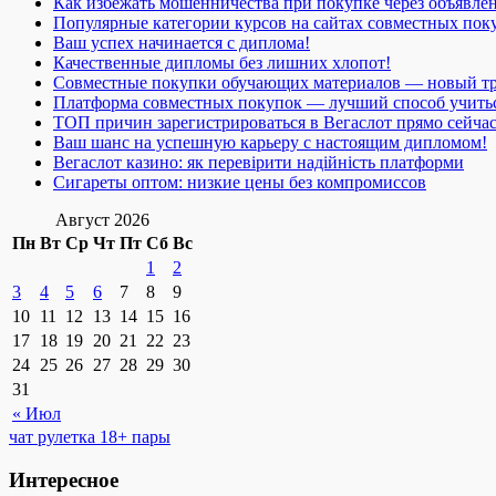
Как избежать мошенничества при покупке через объявле
Популярные категории курсов на сайтах совместных пок
Ваш успех начинается с диплома!
Качественные дипломы без лишних хлопот!
Совместные покупки обучающих материалов — новый т
Платформа совместных покупок — лучший способ учить
ТОП причин зарегистрироваться в Вегаслот прямо сейча
Ваш шанс на успешную карьеру с настоящим дипломом!
Вегаслот казино: як перевірити надійність платформи
Сигареты оптом: низкие цены без компромиссов
Август 2026
Пн
Вт
Ср
Чт
Пт
Сб
Вс
1
2
3
4
5
6
7
8
9
10
11
12
13
14
15
16
17
18
19
20
21
22
23
24
25
26
27
28
29
30
31
« Июл
чат рулетка 18+ пары
Интересное