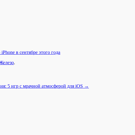
iPhone в сентябре этого года
Железо
.
ия: 5 игр с мрачной атмосферой для iOS
→