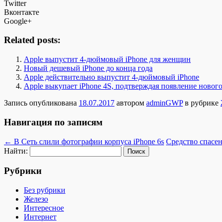
Twitter
Вконтакте
Google+
Related posts:
Apple выпустит 4-дюймовый iPhone для женщин
Новый дешевый iPhone до конца года
Apple действительно выпустит 4-дюймовый iPhone
Apple выкупает iPhone 4S, подтверждая появление нового 
Запись опубликована
18.07.2017
автором
adminGWP
в рубрике
Навигация по записям
←
В Сеть слили фотографии корпуса iPhone 6s
Средство спасен
Найти:
Рубрики
Без рубрики
Железо
Интересное
Интернет