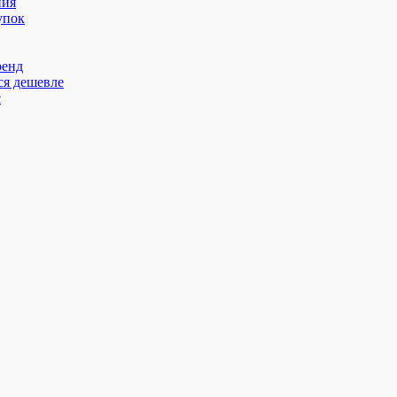
ния
упок
ренд
ся дешевле
с