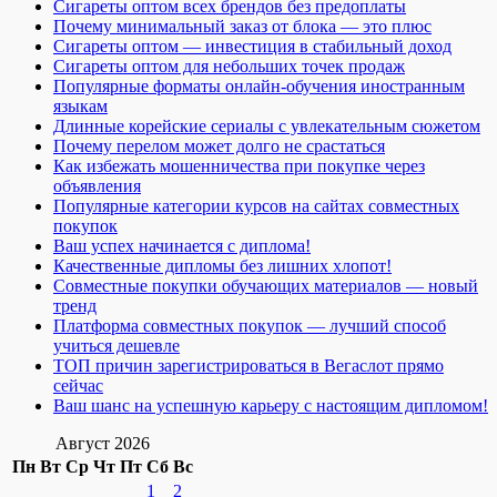
Сигареты оптом всех брендов без предоплаты
Почему минимальный заказ от блока — это плюс
Сигареты оптом — инвестиция в стабильный доход
Сигареты оптом для небольших точек продаж
Популярные форматы онлайн-обучения иностранным
языкам
Длинные корейские сериалы с увлекательным сюжетом
Почему перелом может долго не срастаться
Как избежать мошенничества при покупке через
объявления
Популярные категории курсов на сайтах совместных
покупок
Ваш успех начинается с диплома!
Качественные дипломы без лишних хлопот!
Совместные покупки обучающих материалов — новый
тренд
Платформа совместных покупок — лучший способ
учиться дешевле
ТОП причин зарегистрироваться в Вегаслот прямо
сейчас
Ваш шанс на успешную карьеру с настоящим дипломом!
Август 2026
Пн
Вт
Ср
Чт
Пт
Сб
Вс
1
2