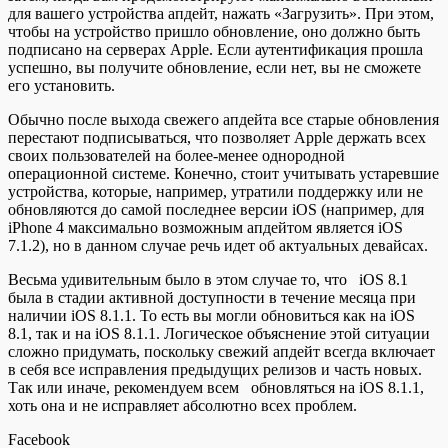
для вашего устройства апдейт, нажать «Загрузить». При этом,
чтобы на устройство пришло обновление, оно должно быть
подписано на серверах Apple. Если аутентификация прошла
успешно, вы получите обновление, если нет, вы не сможете
его установить.
Обычно после выхода свежего апдейта все старые обновления
перестают подписываться, что позволяет Apple держать всех
своих пользователей на более-менее однородной
операционной системе. Конечно, cтоит учитывать устаревшие
устройства, которые, например, утратили поддержку или не
обновляются до самой последнее версии iOS (например, для
iPhone 4 максимально возможным апдейтом является iOS
7.1.2), но в данном случае речь идет об актуальных девайсах.
Весьма удивительным было в этом случае то, что iOS 8.1
была в стадии активной доступности в течение месяца при
наличии iOS 8.1.1. То есть вы могли обновиться как на iOS
8.1, так и на iOS 8.1.1. Логическое объяснение этой ситуации
сложно придумать, поскольку свежий апдейт всегда включает
в себя все исправления предыдущих релизов и часть новых.
Так или иначе, рекомендуем всем обновляться на iOS 8.1.1,
хоть она и не исправляет абсолютно всех проблем.
Facebook