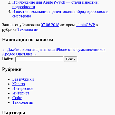
Приложение для Apple iWatch — стали известны
подробности
Известная компания презентовала гибрид кроссовок и
смартфона
Запись опубликована
07.06.2018
автором
adminGWP
в
рубрике
Технологии
.
Навигация по записям
←
Джеймс Бонд защитит ваш iPhone от злоумышленников
Apogee One/Duet
→
Найти:
Рубрики
Без рубрики
Железо
Интересное
Интернет
Софт
Технологии
Партнеры