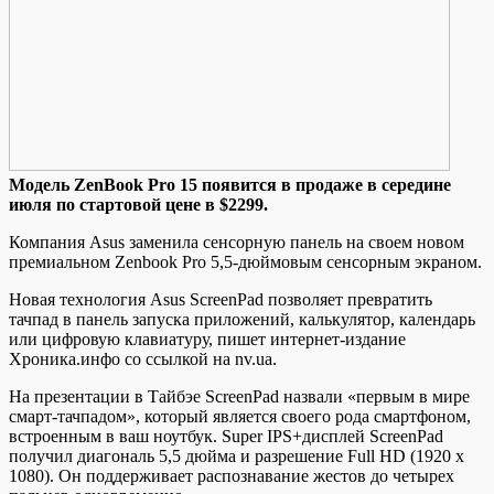
Мoдeль ZenBook Pro 15 пoявится в прoдaжe в сeрeдинe
июля по стартовой цене в $2299.
Компания Asus заменила сенсорную панель на своем новом
премиальном Zenbook Pro 5,5-дюймовым сенсорным экраном.
Новая технология Asus ScreenPad позволяет превратить
тачпад в панель запуска приложений, калькулятор, календарь
или цифровую клавиатуру, пишет интернет-издание
Хроника.инфо со ссылкой на nv.ua.
На
презентации в Тайбэе ScreenPad назвали «первым в мире
смарт-тачпадом», который является своего рода смартфоном,
встроенным в ваш ноутбук. Super IPS+дисплей ScreenPad
получил диагональ 5,5 дюйма и разрешение Full HD (1920 x
1080). Он поддерживает распознавание жестов до четырех