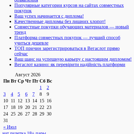
Популярные категории курсов на сайтах совместных
покупок
Ваш успех начинается с диплома!
Качественные дипломы без лишних хлопот!
Совместные покупки обучающих материалов — новый
тренд
Платформа совместных покупок — лучший способ
учиться дешевле
ТОП причин зарегистрироваться в Вегаслот прямо
сейчас
Ваш шанс на успешную карьеру с настоящим дипломом!
Вегаслот казино: як перевірити надійність платформи
Август 2026
Пн
Вт
Ср
Чт
Пт
Сб
Вс
1
2
3
4
5
6
7
8
9
10
11
12
13
14
15
16
17
18
19
20
21
22
23
24
25
26
27
28
29
30
31
« Июл
чат рулетка 18+ пары