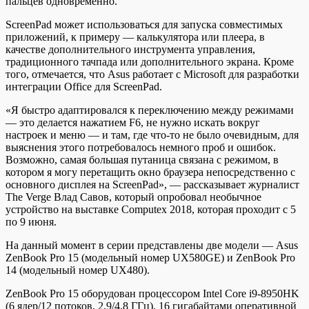
пальцев одновременно.
ScreenPad может использоваться для запуска совместимых
приложений, к примеру — калькулятора или плеера, в
качестве дополнительного инструмента управления,
традиционного тачпада или дополнительного экрана. Кроме
того, отмечается, что Asus работает с Microsoft для разработки
интеграции Office для ScreenPad.
«Я быстро адаптировался к переключению между режимами
— это делается нажатием F6, не нужно искать вокруг
настроек и меню — и там, где что-то не было очевидным, для
выяснения этого потребовалось немного проб и ошибок.
Возможно, самая большая путаница связана с режимом, в
котором я могу перетащить окно браузера непосредственно с
основного дисплея на ScreenPad», — рассказывает журналист
The Verge Влад Савов, который опробовал необычное
устройство на выставке Computex 2018, которая проходит с 5
по 9 июня.
На данный момент в серии представлены две модели — Asus
ZenBook Pro 15 (модельный номер UX580GE) и ZenBook Pro
14 (модельный номер UX480).
ZenBook Pro 15 оборудован процессором Intel Core i9-8950HK
(6 ядер/12 потоков, 2,9/4,8 ГГц), 16 гигабайтами оперативной