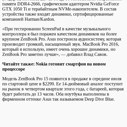
памяти DDR4-2666, графическим адаптером Nvidia GeForce
GTX 1050 Ti и терабайтным NVMe-накопителем. В состав
устройства также входят динамики, сертифицированные
компанией Harman/Kardon.
«При тестировании ScreenPad в качестве музыкального
контроллера я был поражен качеством динамиков на более
крупном ZenBook Pro. Asus построила аудиосистему, которая
производит громкий, насыщенный звук. MacBook Pro 2016,
который я использую, имеет очень хорошие динамики, но
ZenBook Pro заметно лучше», — добавил Влад Савов.
Читайте также: Nokia готовит смартфон на новом
процессоре
Модель ZenBook Pro 15 появится в продаже в середине июля
по стартовой цене в $2299. Ее 14-дюймовый аналог поступит
на рынок в четвертом квартале этого года, с батареей, которая
будет работать до 13 часов. Оба ноутбука выполнены в
фирменном оттенке Asus так называемом Deep Dive Blue.