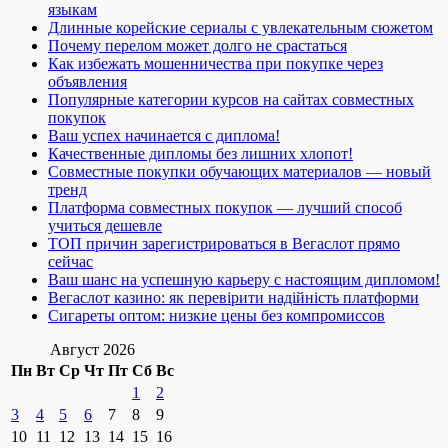
языкам
Длинные корейские сериалы с увлекательным сюжетом
Почему перелом может долго не срастаться
Как избежать мошенничества при покупке через
объявления
Популярные категории курсов на сайтах совместных
покупок
Ваш успех начинается с диплома!
Качественные дипломы без лишних хлопот!
Совместные покупки обучающих материалов — новый
тренд
Платформа совместных покупок — лучший способ
учиться дешевле
ТОП причин зарегистрироваться в Вегаслот прямо
сейчас
Ваш шанс на успешную карьеру с настоящим дипломом!
Вегаслот казино: як перевірити надійність платформи
Сигареты оптом: низкие цены без компромиссов
Август 2026
Пн
Вт
Ср
Чт
Пт
Сб
Вс
1
2
3
4
5
6
7
8
9
10
11
12
13
14
15
16