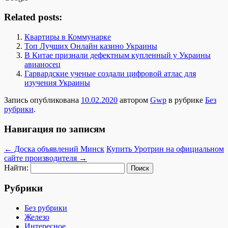
Related posts:
Квартиры в Коммунарке
Топ Лучших Онлайн казино Украины
В Китае признали дефектным купленный у Украины
авианосец
Гарвардские ученые создали цифровой атлас для
изучения Украины
Запись опубликована
10.02.2020
автором
Gwp
в рубрике
Без
рубрики
.
Навигация по записям
←
Доска объявлений Минск
Купить Уротрин на официальном
сайте производителя
→
Найти:
Рубрики
Без рубрики
Железо
Интересное