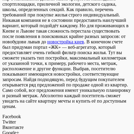
спортплощадки, приличной экологии, детского садика,
школы, определенных секций. Как правило, перечень
требований при покупке жилья строго индивидуальный.
Никакая компания не в состоянии предоставить наилучший
вариант, который подойдёт каждому. Но для проживающих в
Киеве и Львове такая сложность перестала существовать
после появления в поисковиках крайне разных запросов: от
новобудови львыв до
новостройка киев
. В конечном счете
был придуман портал «ЖК» — веб-агрегатор, который
предоставляет очень гибкий фильтр поиска жилья. Тут вы
сможете указать тип постройки, максимальный километраж
от указанной точки, к примеру, рабочего места, метраж,
расположение и другие функции. Выбрав, посетителю
показывают имеющиеся новостройки, соответствующие
запросам. Найдя подходящую, перед будущим покупателем
открывается ряд предложений по продаже одной из квартир.
Само собой, все предложения имеют уникальную планировку
и разный метраж. Абсолютно каждый посетитель сможет
увидеть на сайте квартиру мечты и купить её по доступным
ценам.
Facebook
Twitter
Вконтакте
Google+