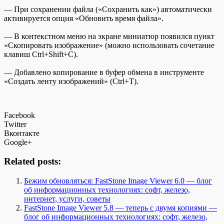
— При сохранении файла («Сохранить как») автоматически
активируется опция «Обновить время файла».
— В контекстном меню на экране миниатюр появился пункт
«Скопировать изображение» (можно использовать сочетание
клавиш Ctrl+Shift+C).
— Добавлено копирование в буфер обмена в инструменте
«Создать ленту изображений» (Ctrl+T).
Facebook
Twitter
Вконтакте
Google+
Related posts:
Бежим обновляться: FastStone Image Viewer 6.0 — блог
об информационных технологиях: софт, железо,
интернет, услуги, советы
FastStone Image Viewer 5.8 — теперь с двумя копиями —
блог об информационных технологиях: софт, железо,