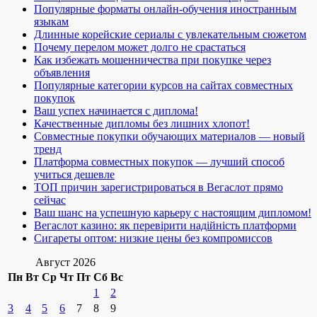
Популярные форматы онлайн-обучения иностранным
языкам
Длинные корейские сериалы с увлекательным сюжетом
Почему перелом может долго не срастаться
Как избежать мошенничества при покупке через
объявления
Популярные категории курсов на сайтах совместных
покупок
Ваш успех начинается с диплома!
Качественные дипломы без лишних хлопот!
Совместные покупки обучающих материалов — новый
тренд
Платформа совместных покупок — лучший способ
учиться дешевле
ТОП причин зарегистрироваться в Вегаслот прямо
сейчас
Ваш шанс на успешную карьеру с настоящим дипломом!
Вегаслот казино: як перевірити надійність платформи
Сигареты оптом: низкие цены без компромиссов
Август 2026
Пн
Вт
Ср
Чт
Пт
Сб
Вс
1
2
3
4
5
6
7
8
9