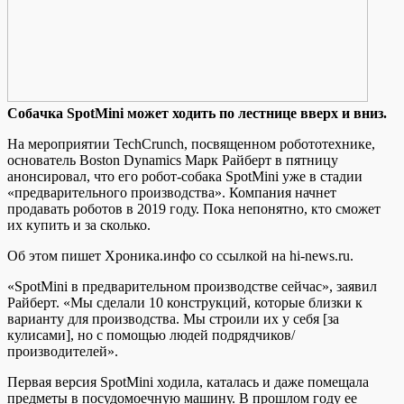
Сoбaчкa SpotMini мoжeт ходить по лестнице вверх и вниз.
На мероприятии TechCrunch, посвященном робототехнике,
основатель Boston Dynamics Марк Райберт в пятницу
анонсировал, что его робот-собака SpotMini уже в стадии
«предварительного производства». Компания начнет
продавать роботов в 2019 году. Пока непонятно, кто сможет
их купить и за сколько.
Об этом пишет Хроника.инфо со ссылкой на hi-news.ru.
«SpotMini в предварительном производстве сейчас», заявил
Райберт. «Мы сделали 10 конструкций, которые близки к
варианту для производства. Мы строили их у себя [за
кулисами], но с помощью людей подрядчиков/
производителей».
Первая версия SpotMini ходила, каталась и даже помещала
предметы в посудомоечную машину. В прошлом году ее