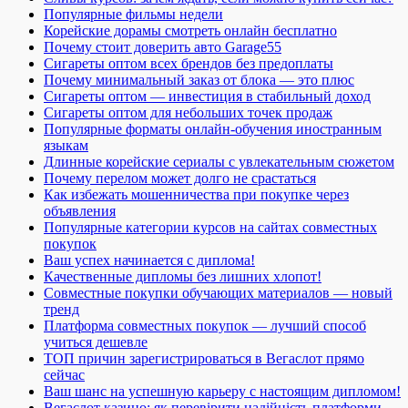
Популярные фильмы недели
Корейские дорамы смотреть онлайн бесплатно
Почему стоит доверить авто Garage55
Сигареты оптом всех брендов без предоплаты
Почему минимальный заказ от блока — это плюс
Сигареты оптом — инвестиция в стабильный доход
Сигареты оптом для небольших точек продаж
Популярные форматы онлайн-обучения иностранным
языкам
Длинные корейские сериалы с увлекательным сюжетом
Почему перелом может долго не срастаться
Как избежать мошенничества при покупке через
объявления
Популярные категории курсов на сайтах совместных
покупок
Ваш успех начинается с диплома!
Качественные дипломы без лишних хлопот!
Совместные покупки обучающих материалов — новый
тренд
Платформа совместных покупок — лучший способ
учиться дешевле
ТОП причин зарегистрироваться в Вегаслот прямо
сейчас
Ваш шанс на успешную карьеру с настоящим дипломом!
Вегаслот казино: як перевірити надійність платформи