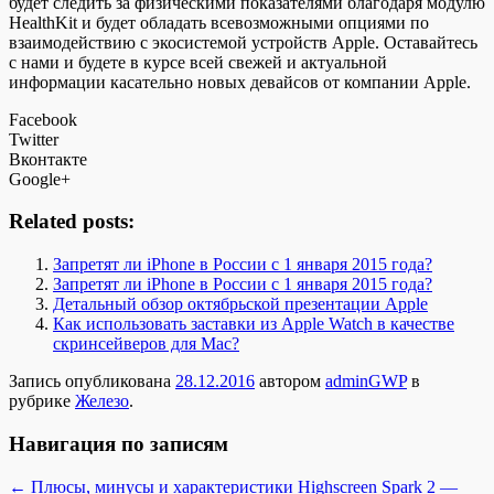
будет следить за физическими показателями благодаря модулю
HealthKit и будет обладать всевозможными опциями по
взаимодействию с экосистемой устройств Apple. Оставайтесь
с нами и будете в курсе всей свежей и актуальной
информации касательно новых девайсов от компании Apple.
Facebook
Twitter
Вконтакте
Google+
Related posts:
Запретят ли iPhone в России с 1 января 2015 года?
Запретят ли iPhone в России с 1 января 2015 года?
Детальный обзор октябрьской презентации Apple
Как использовать заставки из Apple Watch в качестве
скринсейверов для Mac?
Запись опубликована
28.12.2016
автором
adminGWP
в
рубрике
Железо
.
Навигация по записям
←
Плюсы, минусы и характеристики Highscreen Spark 2 —