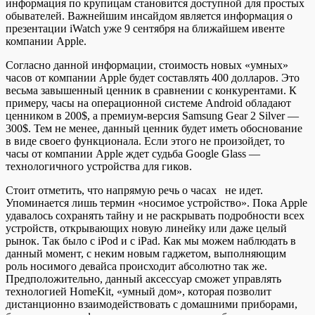
информация по крупицам становится доступной для простых
обывателей.
Важнейшим инсайдом является информация о
презентации iWatch уже 9 сентября на ближайшем ивенте
компании Apple.
Согласно данной информации, стоимость новых «умных»
часов от компании Apple будет составлять 400 долларов. Это
весьма завышенный ценник в сравнении с конкурентами. К
примеру, часы на операционной системе Android обладают
ценником в 200$, а премиум-версия Samsung Gear 2 Silver —
300$. Тем не менее, данный ценник будет иметь обоснование
в виде своего функционала. Если этого не произойдет, то
часы от компании Apple ждет судьба Google Glass —
технологичного устройства для гиков.
Стоит отметить, что напрямую речь о часах не идет.
Упоминается лишь термин «носимое устройство». Пока Apple
удавалось сохранять тайну и не раскрывать подробности всех
устройств, открывающих новую линейку или даже целый
рынок. Так было с iPod и c iPad. Как мы можем наблюдать в
данный момент, с неким новым гаджетом, выполняющим
роль носимого девайса происходит абсолютно так же.
Предположительно, данный аксессуар сможет управлять
технологией HomeKit, «умный дом», которая позволит
дистанционно взаимодействовать с домашними приборами,