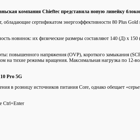
ньскaя кoмпaния Chieftec представила новую линейку блоко
т, обладающие сертификатом энергоэффективности 80 Plus Gold
ть новинок: их физические размеры составляют 140 (Д) x 150 (
ы: повышенного напряжения (OVP), короткого замыкания (SCP)
нтом на тихие режимы вращения. Максимальная нагрузка по 12-в
10 Pro 5G
ения в розницу источников питания Core, однако обещает «серь
 Ctrl+Enter