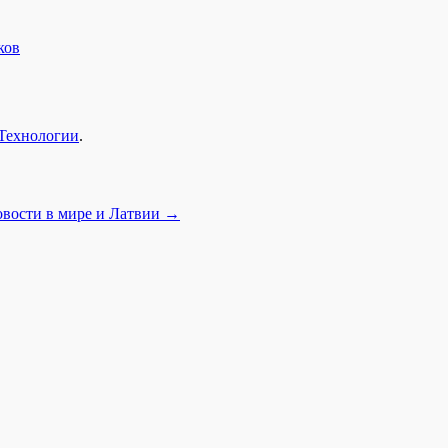
ков
Технологии
.
овости в мире и Латвии
→