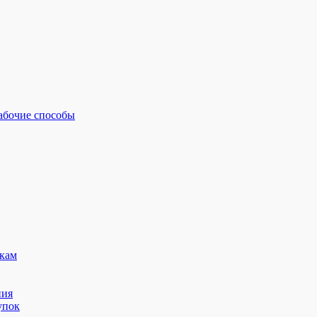
рабочие способы
кам
ния
упок