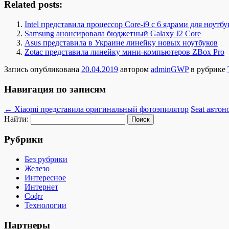
Related posts:
Intel представила процессор Core-i9 с 6 ядрами для ноутбу
Samsung анонсировала бюджетный Galaxy J2 Core
Asus представила в Украине линейку новых ноутбуков
Zotac представила линейку мини-компьютеров ZBox Pro
Запись опубликована
20.04.2019
автором
adminGWP
в рубрике
Навигация по записям
←
Xiaomi представила оригинальный фотоэпилятор
Seat автон
Найти:
Рубрики
Без рубрики
Железо
Интересное
Интернет
Софт
Технологии
Партнеры