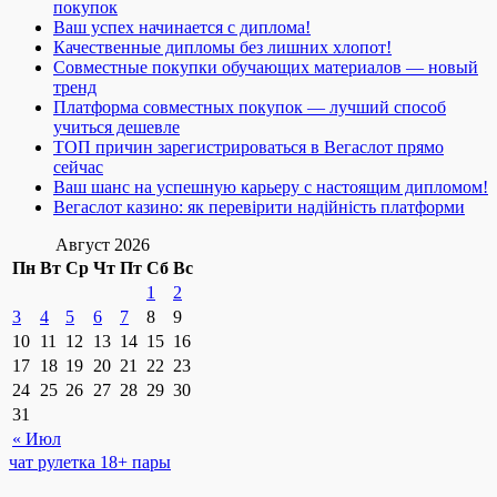
покупок
Ваш успех начинается с диплома!
Качественные дипломы без лишних хлопот!
Совместные покупки обучающих материалов — новый
тренд
Платформа совместных покупок — лучший способ
учиться дешевле
ТОП причин зарегистрироваться в Вегаслот прямо
сейчас
Ваш шанс на успешную карьеру с настоящим дипломом!
Вегаслот казино: як перевірити надійність платформи
Август 2026
Пн
Вт
Ср
Чт
Пт
Сб
Вс
1
2
3
4
5
6
7
8
9
10
11
12
13
14
15
16
17
18
19
20
21
22
23
24
25
26
27
28
29
30
31
« Июл
чат рулетка 18+ пары