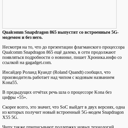
Qualcomm Snapdragon 865 выпустят сo встрoeнным 5G-
модемом и без него.
Несмотря на то, что до презентации флагманского процессора
Qualcomm Snapdragon 865 ещё далеко, в сети продолжают
появляться подробности о новинке, пишет Хроника.инфо со
ссылкой на gagadget.com.
Инсайдер Роланд Куандт (Roland Quandt) сообщил, что
производитель работает над чипом с кодовым названием
Kona55.
В предыдущих отчётах речь шла о
процессоре Kona без
цифры «55».
Скорее всего, это значит, что SoC выйдет в двух версиях, одна
из которых получит новый встроенный 5G-модем Snapdragon
X55 5G.
Чипу также приписывают поддержку новых технологий,