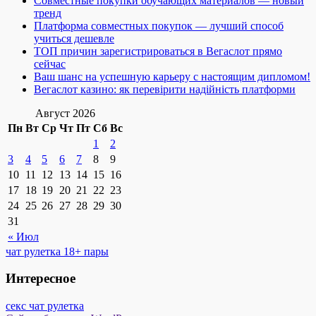
Совместные покупки обучающих материалов — новый
тренд
Платформа совместных покупок — лучший способ
учиться дешевле
ТОП причин зарегистрироваться в Вегаслот прямо
сейчас
Ваш шанс на успешную карьеру с настоящим дипломом!
Вегаслот казино: як перевірити надійність платформи
Август 2026
Пн
Вт
Ср
Чт
Пт
Сб
Вс
1
2
3
4
5
6
7
8
9
10
11
12
13
14
15
16
17
18
19
20
21
22
23
24
25
26
27
28
29
30
31
« Июл
чат рулетка 18+ пары
Интересное
секс чат рулетка