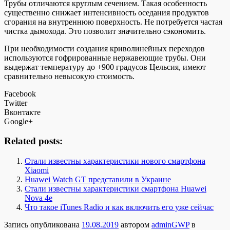
Трубы отличаются круглым сечением. Такая особенность
существенно снижает интенсивность оседания продуктов
сгорания на внутреннюю поверхность. Не потребуется частая
чистка дымохода. Это позволит значительно сэкономить.
При необходимости создания криволинейных переходов
используются гофрированные нержавеющие трубы. Они
выдержат температуру до +900 градусов Цельсия, имеют
сравнительно невысокую стоимость.
Facebook
Twitter
Вконтакте
Google+
Related posts:
Стали известны характеристики нового смартфона
Xiaomi
Huawei Watch GT представили в Украине
Стали известны характеристики смартфона Huawei
Nova 4e
Что такое iTunes Radio и как включить его уже сейчас
Запись опубликована
19.08.2019
автором
adminGWP
в