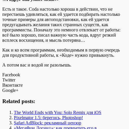
Есть и такое. Coda настолько хороша в действии, что не
перестаешь удивляться, как ей удается подбирать настолько
точные примеры для автоподстановки, как ей удается
предугадывать желания таких странных существ, как
программисты. Поначалу это немного отвлекает от работы:
всё было хорошо, писал важную часть кода, вдруг резкий
всплеск восхищения, и мысль потеряна…
Как и ко всем программам, необходимым в первую очередь
для продуктивной работы, к «Коде» нужно привыкнуть.
А потом вас и водой не разольешь.
Facebook
Twitter
Вконтакте
Google+
Related posts:
The World Ends with You: Solo Remix для iOS
Pixelmator 1.5: берегись, Photoshop!
Safari AdBlock: рекламный цензор
«МегаФон Логин+»: как превратить его в