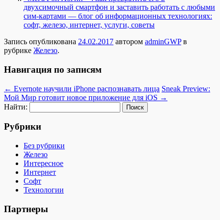
двухсимочный смартфон и заставить работать с любыми
сим-картами — блог об информационных технологиях:
софт, железо, интернет, услуги, советы
Запись опубликована
24.02.2017
автором
adminGWP
в
рубрике
Железо
.
Навигация по записям
←
Evernote научили iPhone распознавать лица
Sneak Preview:
Мой Мир готовит новое приложение для iOS
→
Найти:
Рубрики
Без рубрики
Железо
Интересное
Интернет
Софт
Технологии
Партнеры