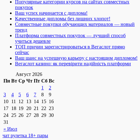
Популярные категории курсов на сайтах совместных
покупок
Ваш успех начинается с диплома!
Качественные дипломы без лишних хлопот!
Совместные покупки обучающих материалов — новый
тренд
Платформа совместных покупок — лучший способ
учиться дешевле
ТОП причин зарегистрироваться в Вегаслот прямо
сейчас
Ваш шанс на успешную карьеру с настоящим дипломом!
Вегаслот казино: як перевірити надійність платформи
Август 2026
Пн
Вт
Ср
Чт
Пт
Сб
Вс
1
2
3
4
5
6
7
8
9
10
11
12
13
14
15
16
17
18
19
20
21
22
23
24
25
26
27
28
29
30
31
« Июл
чат рулетка 18+ пары