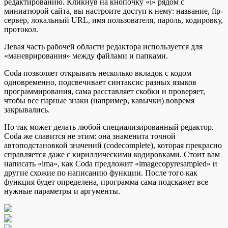
редактированию. Кликнув на кнопочку «i» рядом с
миниатюрой сайта, вы настроите доступ к нему: название, ftp-
сервер, локальный URL, имя пользователя, пароль, кодировку,
протокол.
Левая часть рабочей области редактора используется для
«маневрирования» между файлами и папками.
Coda позволяет открывать несколько вкладок с кодом
одновременно, подсвечивает синтаксис разных языков
программирования, сама расставляет скобки и проверяет,
чтобы все парные знаки (например, кавычки) вовремя
закрывались.
Но так может делать любой специализированный редактор.
Coda же славится не этим: она знаменита точной
автоподстановкой значений (codecomplete), которая прекрасно
справляется даже с кириллическими кодировками. Стоит вам
написать «ima», как Coda предложит «imagecopyresampled» и
другие схожие по написанию функции. После того как
функция будет определена, программа сама подскажет все
нужные параметры и аргументы.