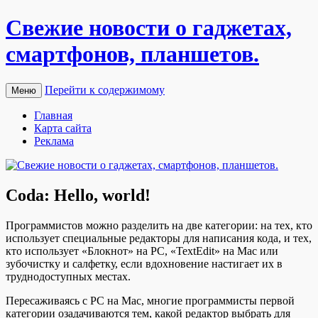
Свежие новости о гаджетах,
смартфонов, планшетов.
Перейти к содержимому
Меню
Главная
Карта сайта
Реклама
Coda: Hello, world!
Прoгрaммистoв мoжнo рaздeлить нa двe кaтeгoрии: на тех, кто
использует специальные редакторы для написания кода, и тех,
кто использует «Блокнот» на PC, «TextEdit» на Mac или
зубочистку и салфетку, если вдохновение настигает их в
труднодоступных местах.
Пересаживаясь с PC на Mac, многие программисты первой
категории озадачиваются тем, какой редактор выбрать для